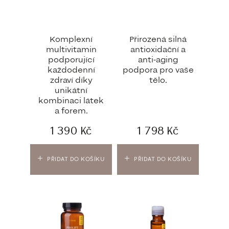
Komplexní
Přirozená silná
multivitamin
antioxidační a
podporující
anti-aging
každodenní
podpora pro vaše
zdraví díky
tělo.
unikátní
kombinaci látek
a forem.
1 390
Kč
1 798
Kč
PŘIDAT DO KOŠÍKU
PŘIDAT DO KOŠÍKU