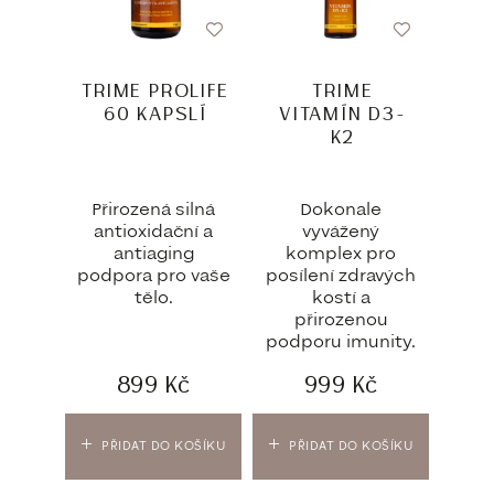
TRIME PROLIFE
TRIME
60 KAPSLÍ
VITAMÍN D3-
K2
Přirozená silná
Dokonale
antioxidační a
vyvážený
antiaging
komplex pro
podpora pro vaše
posílení zdravých
tělo.
kostí a
přirozenou
podporu imunity.
899
Kč
999
Kč
PŘIDAT DO KOŠÍKU
PŘIDAT DO KOŠÍKU