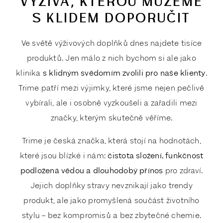
VÝŽIVA, KTEROU MŮŽEME
S KLIDEM DOPORUČIT
Ve světě výživových doplňků dnes najdete tisíce
produktů. Jen málo z nich bychom si ale jako
klinika
s klidným svědomím zvolili pro naše klienty
.
Trime patří mezi výjimky, které jsme nejen pečlivě
vybírali, ale i osobně vyzkoušeli a zařadili mezi
značky, kterým skutečně věříme.
Trime je česká značka, která stojí na hodnotách,
které jsou blízké i nám:
čistota složení, funkčnost
podložená vědou a dlouhodobý přínos
pro zdraví.
Jejich doplňky stravy nevznikají jako trendy
produkt, ale jako promyšlená součást životního
stylu – bez kompromisů a bez zbytečné chemie.