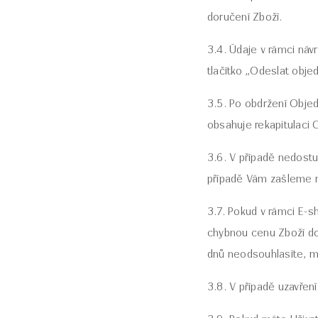
doručení Zboží.
3.4. Údaje v rámci náv
tlačítko „Odeslat obje
3.5. Po obdržení Objed
obsahuje rekapitulaci 
3.6. V případě nedost
případě Vám zašleme n
3.7. Pokud v rámci E-
chybnou cenu Zboží do
dnů neodsouhlasíte, m
3.8. V případě uzavřen