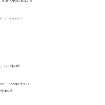
sláním Objednávky je
 při vytváření
 je v případě
povinni uchovávat v
ovědnost.