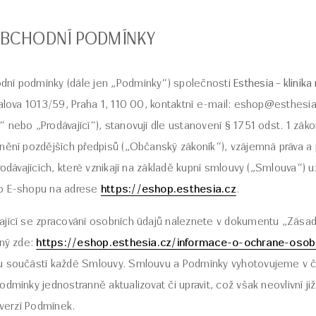
BCHODNÍ PODMÍNKY
ní podmínky (dále jen „Podmínky“) společnosti
Esthesia – klinika
talova 1013/59, Praha 1, 110 00, kontaktní e-mail: eshop@esthesi
 nebo „Prodávající“), stanovují dle ustanovení § 1751 odst. 1 zák
nění pozdějších předpisů („Občanský zákoník“), vzájemná práva a 
rodávajících, které vznikají na základě kupní smlouvy („Smlouva“) u
ho E-shopu na adrese
https://eshop.esthesia.cz
.
ající se zpracování osobních údajů naleznete v dokumentu „Zása
pný zde:
https://eshop.esthesia.cz/informace-o-ochrane-osob
u součástí každé Smlouvy. Smlouvu a Podmínky vyhotovujeme v 
dmínky jednostranně aktualizovat či upravit, což však neovlivní již 
 verzí Podmínek.