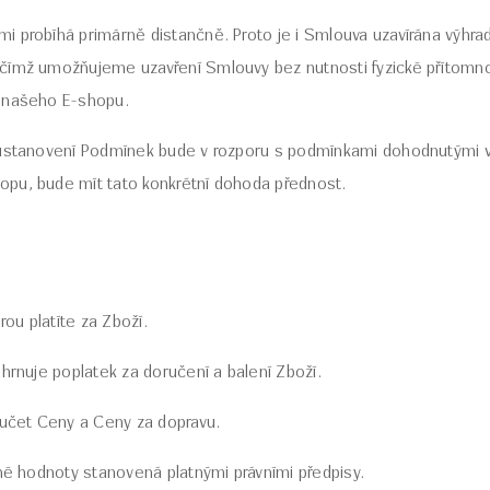
 probíhá primárně distančně. Proto je i Smlouva uzavírána výhra
čímž umožňujeme uzavření Smlouvy bez nutnosti fyzické přítomnos
 našeho E-shopu.
 ustanovení Podmínek bude v rozporu s podmínkami dohodnutými 
pu, bude mít tato konkrétní dohoda přednost.
rou platíte za Zboží.
hrnuje poplatek za doručení a balení Zboží.
učet Ceny a Ceny za dopravu.
né hodnoty stanovená platnými právními předpisy.