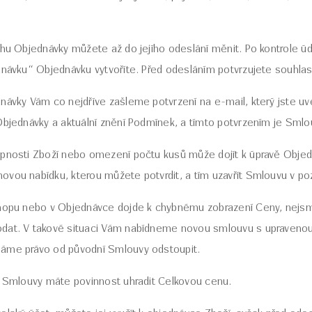
rhu Objednávky můžete až do jejího odeslání měnit. Po kontrole úd
dnávku“ Objednávku vytvoříte. Před odesláním potvrzujete souhla
návky Vám co nejdříve zašleme potvrzení na e-mail, který jste uve
Objednávky a aktuální znění Podmínek, a tímto potvrzením je Smlo
upnosti Zboží nebo omezení počtu kusů může dojít k úpravě Obje
ovou nabídku, kterou můžete potvrdit, a tím uzavřít Smlouvu v 
shopu nebo v Objednávce dojde k chybnému zobrazení Ceny, nejsm
dat. V takové situaci Vám nabídneme novou smlouvu s upravenou c
áme právo od původní Smlouvy odstoupit.
í Smlouvy máte povinnost uhradit Celkovou cenu.