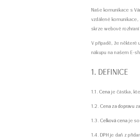
Naše komunikace s Vámi
vzdálené komunikace, 
skrze webové rozhraní
V případě, že některé
nákupu na našem E-sho
1. DEFINICE
1.1.
Cena
je částka, kte
1.2.
Cena za dopravu
za
1.3.
Celková cena
je so
1.4.
DPH
je daň z přida