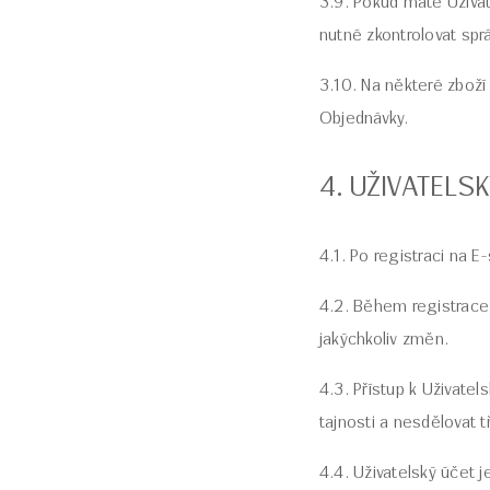
3.9. Pokud máte Uživat
nutné zkontrolovat spr
3.10. Na některé zboží
Objednávky.
4. UŽIVATELS
4.1. Po registraci na 
4.2. Během registrace 
jakýchkoliv změn.
4.3. Přístup k Uživate
tajnosti a nesdělovat
4.4. Uživatelský účet 