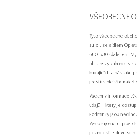
VŠEOBECNÉ O
Tyto všeobecné obchod
s.r.o
., se sídlem Ople
680 530 (dále jen „My“
občanský zákoník, ve z
kupujících a nás jako p
prostřednictvím naše
Všechny informace týk
údajů,“ který je dostu
Podmínky jsou nedílno
Vyhrazujeme si právo Po
povinnosti z dřívějších