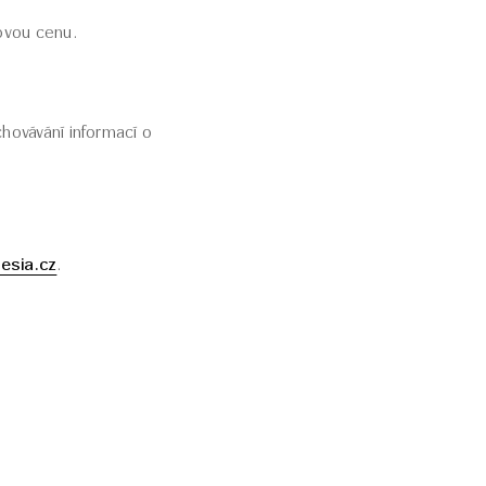
kovou cenu.
hovávání informací o
esia.cz
.