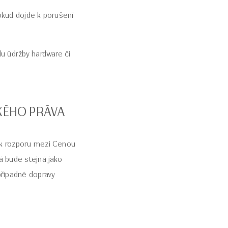
okud dojde k porušení
u údržby hardware či
CKÉHO PRÁVA
 k rozporu mezi Cenou
á bude stejná jako
řípadné dopravy