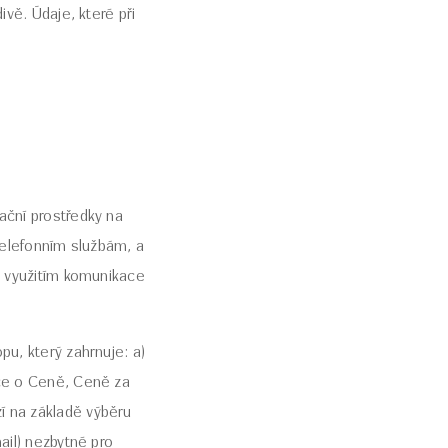
ivě. Údaje, které při
ační prostředky na
 telefonním službám, a
s využitím komunikace
pu, který zahrnuje: a)
ace o Ceně, Ceně za
í na základě výběru
ail) nezbytné pro