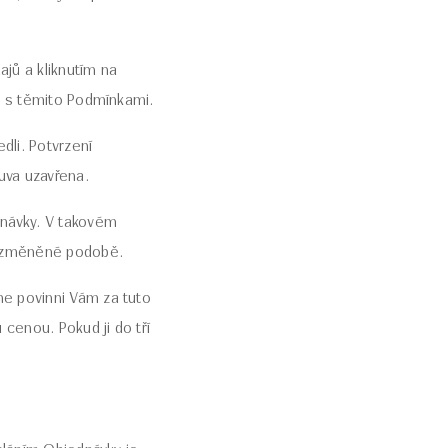
ajů a kliknutím na
s s těmito Podmínkami.
dli. Potvrzení
uva uzavřena.
dnávky. V takovém
pozměněné podobě.
e povinni Vám za tuto
enou. Pokud ji do tří