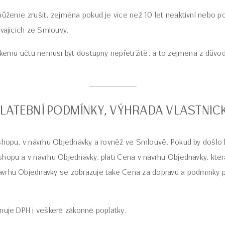
můžeme zrušit, zejména pokud je více než 10 let neaktivní nebo p
ývajících ze Smlouvy.
lskému účtu nemusí být dostupný nepřetržitě, a to zejména z důvod
PLATEBNÍ PODMÍNKY, VÝHRADA VLASTNI
-shopu, v návrhu Objednávky a rovněž ve Smlouvě. Pokud by došlo
hopu a v návrhu Objednávky, platí Cena v návrhu Objednávky, kter
vrhu Objednávky se zobrazuje také Cena za dopravu a podmínky p
nuje DPH i veškeré zákonné poplatky.