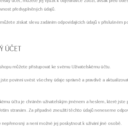
elský účet, můžete jej využít k objednávce Zboží, avšak před ode
ávnost předvyplněných údajů.
 můžete získat slevu zadáním odpovídajících údajů v příslušném poli
KÝ ÚČET
E-shopu můžete přistupovat ke svému Uživatelskému účtu.
jste povinni uvést všechny údaje správně a pravdivě a aktualizovat
lskému účtu je chráněn uživatelským jménem a heslem, které jste 
 třetím stranám. Za případné zneužití těchto údajů neneseme odp
je nepřenosný a není možné jej poskytnout k užívání jiné osobě.