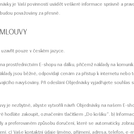
dnávky je Vaší povinností uvádět veškeré informace správně a pravd
 budou považovány za přesné.
 SMLOUVY
 uzavřít pouze v českém jazyce.
ána prostřednictvím E-shopu na dálku, přičemž náklady na komunik
 náklady jsou běžné, odpovídají cenám za přístup k internetu nebo
vajícího navyšovány. Při odeslání Objednávky vyjadřujete souhlas 
uvy je nezbytné, abyste vytvořili návrh Objednávky na našem E-sho
ré hodláte zakoupit, označením tlačítkem „Do košíku“. b) Inform
dy a preferovaném způsobu doručení, které se automaticky zobraz
ní. c) Vaše kontaktní údaje (jméno, příjmení, adresa, telefon, e-m