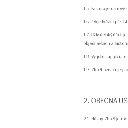
1.5.
Faktura
je daňový d
1.6.
Objednávka
předst
1.7.
Uživatelský účet
je 
objednávkách a histori
1.8.
Vy
jste kupující, t
1.9.
Zboží
označuje pr
2. OBECNÁ U
2.1. Nákup Zboží je m