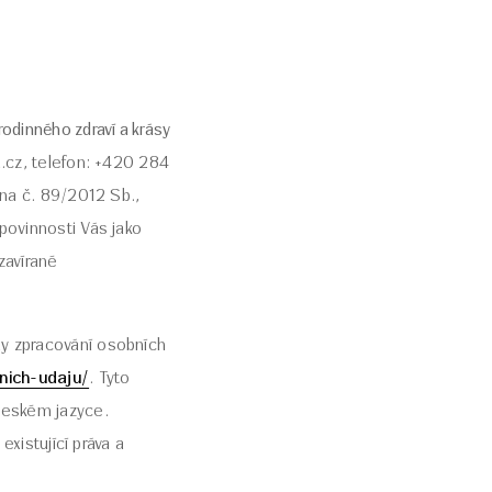
 rodinného zdraví a krásy
a.cz, telefon: +420 284
ona č. 89/2012 Sb.,
povinnosti Vás jako
zavírané
dy zpracování osobních
nich-udaju/
. Tyto
českém jazyce.
existující práva a