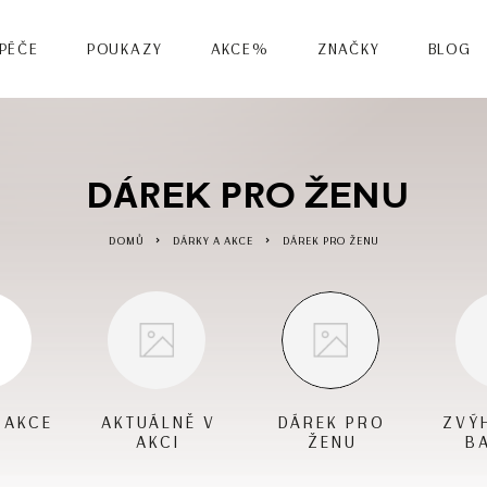
 PÉČE
POUKAZY
AKCE%
ZNAČKY
BLOG
DÁREK PRO ŽENU
DOMŮ
DÁRKY A AKCE
DÁREK PRO ŽENU
 AKCE
AKTUÁLNĚ V
DÁREK PRO
ZVÝ
AKCI
ŽENU
B