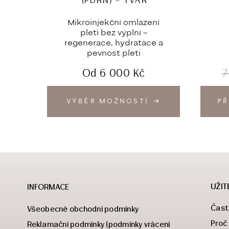
(PDRN) – TVÁŘ
Mikroinjekční omlazení
pleti bez výplní –
regenerace, hydratace a
pevnost pleti
Od
6 000
Kč
7
VÝBĚR MOŽNOSTÍ
PŘ
UŽIT
INFORMACE
Čast
Všeobecné obchodní podmínky
Proč
Reklamační podmínky (podmínky vrácení