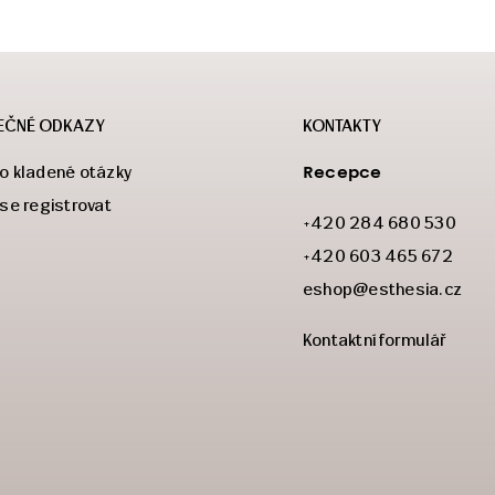
EČNÉ ODKAZY
KONTAKTY
Recepce
o kladené otázky
 se registrovat
+420 284 680 530
+420 603 465 672
eshop@esthesia.cz
Kontaktní formulář