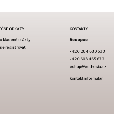
EČNÉ ODKAZY
KONTAKTY
Recepce
o kladené otázky
 se registrovat
+420 284 680 530
+420 603 465 672
eshop@esthesia.cz
Kontaktní formulář