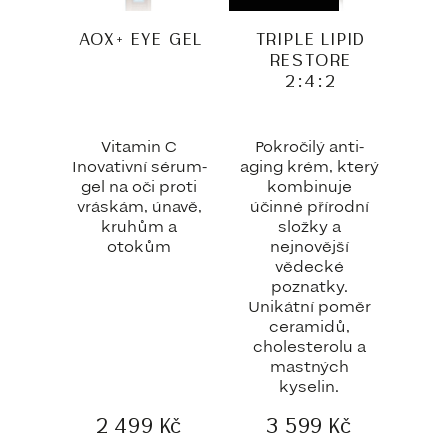
AOX+ EYE GEL
TRIPLE LIPID
RESTORE
2:4:2
Vitamin C
Pokročilý anti-
Inovativní sérum-
aging krém, který
gel na oči proti
kombinuje
vráskám, únavě,
účinné přírodní
kruhům a
složky a
otokům
nejnovější
vědecké
poznatky.
Unikátní poměr
ceramidů,
cholesterolu a
mastných
kyselin.
2 499
Kč
3 599
Kč