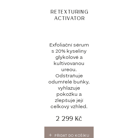
RETEXTURING
ACTIVATOR
Exfoliační sérum
s 20% kyseliny
glykolové a
kultivovanou
ureou.
Odstraňuje
odumřelé buňky,
vyhlazuje
pokožku a
zlepšuje její
celkový vzhled.
2 299
Kč
PŘIDAT DO KOŠÍKU