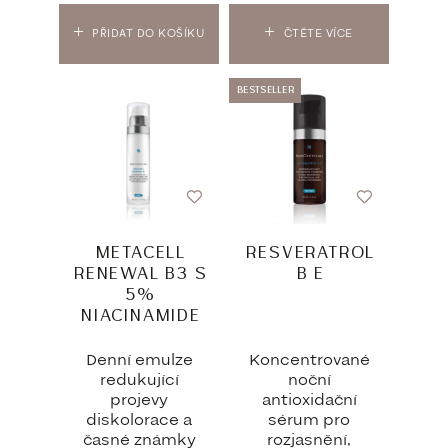
PŘIDAT DO KOŠÍKU
ČTĚTE VÍCE
BESTSELLER
METACELL
RESVERATROL
RENEWAL B3 S
B E
5%
NIACINAMIDE
Denní emulze
Koncentrované
redukující
noční
projevy
antioxidační
diskolorace a
sérum pro
časné známky
rozjasnění,