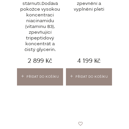
stárnutí.Dodává
zpevnění a
pokožce vysokou
vyplnění pleti
koncentraci
niacinamidu
(vitamínu B3),
zpevňující
tripeptidový
koncentrát a
čistý glycerin.
2 899
Kč
4 199
Kč
PŘIDAT DO KOŠÍKU
PŘIDAT DO KOŠÍKU