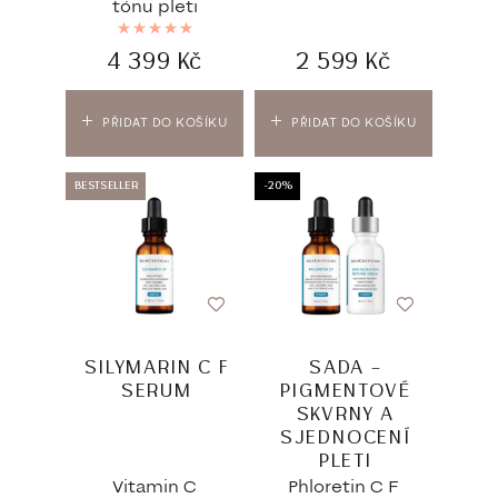
tónu pleti
Hodnocení
5.00
z 5
4 399
Kč
2 599
Kč
PŘIDAT DO KOŠÍKU
PŘIDAT DO KOŠÍKU
BESTSELLER
-20%
SILYMARIN C F
SADA –
SERUM
PIGMENTOVÉ
SKVRNY A
SJEDNOCENÍ
PLETI
Vitamin C
Phloretin C F