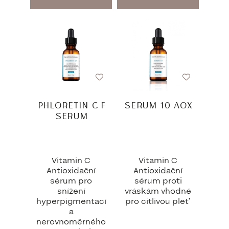
PHLORETIN C F
SERUM 10 AOX
SERUM
Vitamin C
Vitamin C
Antioxidační
Antioxidační
sérum pro
sérum proti
snížení
vráskám vhodné
hyperpigmentací
pro citlivou pleť
a
nerovnoměrného