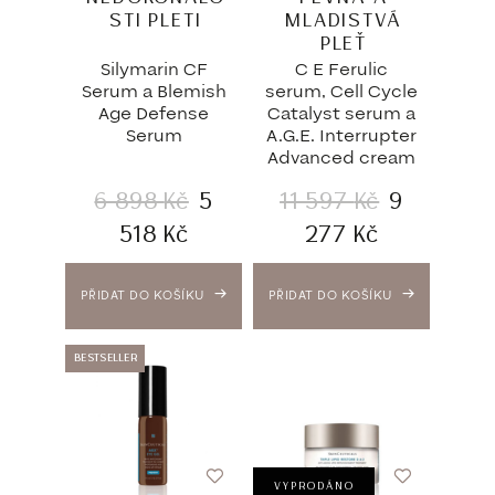
STI PLETI
MLADISTVÁ
PLEŤ
Silymarin CF
C E Ferulic
Serum a Blemish
serum, Cell Cycle
Age Defense
Catalyst serum a
Serum
A.G.E. Interrupter
Advanced cream
6 898
Kč
5
11 597
Kč
9
518
Kč
277
Kč
PŘIDAT DO KOŠÍKU
PŘIDAT DO KOŠÍKU
BESTSELLER
VYPRODÁNO