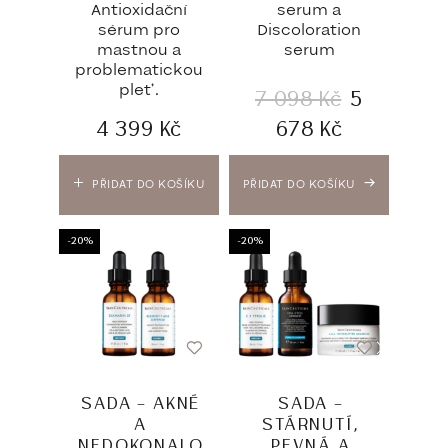
Antioxidační
serum a
sérum pro
Discoloration
mastnou a
serum
problematickou
pleť.
7 098
Kč
5
4 399
Kč
678
Kč
PŘIDAT DO KOŠÍKU
PŘIDAT DO KOŠÍKU
-20%
-20%
SADA – AKNÉ
SADA –
A
STÁRNUTÍ,
NEDOKONALO
PEVNÁ A