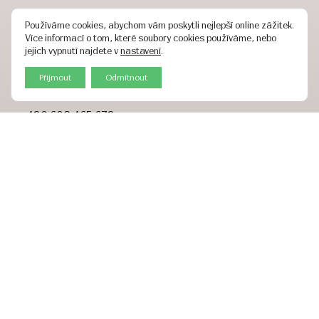
Proč se registrovat
Používáme cookies, abychom vám poskytli nejlepší online zážitek.
Více informací o tom, které soubory cookies používáme, nebo
KONTAKTY
jejich vypnutí najdete v
nastavení
.
Recepce
Přijmout
Odmítnout
+420 284 680 530
+420 603 465 672
eshop@esthesia.cz
Kontaktní formulář
Přihlaš se a získej výhody
*
povinné pole
*
Emailová adresa:
Souhlas se zpracováním osobních údajů