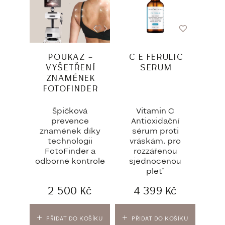
POUKAZ –
C E FERULIC
VYŠETŘENÍ
SERUM
ZNAMÉNEK
FOTOFINDER
Špičková
Vitamin C
prevence
Antioxidační
znamének díky
sérum proti
technologii
vráskám, pro
FotoFinder a
rozzářenou
odborné kontrole
sjednocenou
pleť
2 500
Kč
4 399
Kč
PŘIDAT DO KOŠÍKU
PŘIDAT DO KOŠÍKU