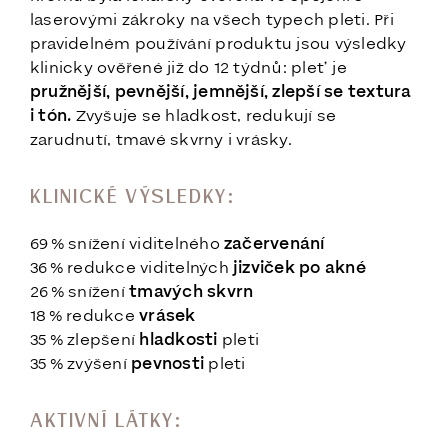
laserovými zákroky na všech typech pleti. Při
pravidelném používání produktu jsou výsledky
klinicky ověřené již do 12 týdnů: pleť je
pružnější, pevnější, jemnější, zlepší se textura
i tón.
Zvyšuje se hladkost, redukují se
zarudnutí, tmavé skvrny i vrásky.
KLINICKÉ VÝSLEDKY:
69 % snížení viditelného
začervenání
36 % redukce viditelných
jizviček po akné
26 % snížení
tmavých skvrn
18 % redukce
vrásek
35 % zlepšení
hladkosti
pleti
35 % zvýšení
pevnosti
pleti
AKTIVNÍ LÁTKY: