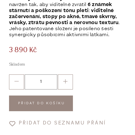
navržen tak, aby viditelně zvrátil
6 známek
stárnutí a poškození tónu pleti
:
viditelné
začervenání, stopy po akné, tmavé skvrny,
vrásky, ztrátu pevnosti a nerovnou texturu
.
Jeho patentované složení je posíleno šesti
synergicky působícími aktivními látkami.
3 890
Kč
Skladem
PŘIDAT DO KOŠÍKU
PŘIDAT DO SEZNAMU PŘÁNÍ