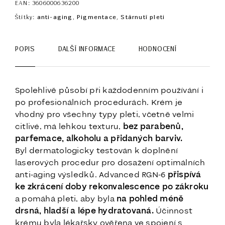
EAN:
3606000636200
Štítky:
anti-aging
,
Pigmentace
,
Stárnutí pleti
POPIS
DALŠÍ INFORMACE
HODNOCENÍ
Spolehlivě působí při každodenním používání i
po profesionálních procedurách. Krém je
vhodný pro všechny typy pleti, včetně velmi
citlivé, má lehkou texturu,
bez parabenů,
parfemace, alkoholu a přidaných barviv.
Byl dermatologicky testován k doplnění
laserových procedur pro dosažení optimálních
anti-aging výsledků. Advanced RGN-6
přispívá
ke zkrácení doby rekonvalescence po zákroku
a pomáhá pleti, aby byla
na pohled méně
drsná, hladší a lépe hydratovaná.
Účinnost
krému byla lékařsky ověřena ve spojení s