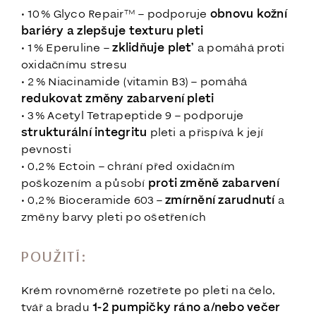
• 10 % Glyco Repair™ – podporuje
obnovu kožní
bariéry a zlepšuje texturu pleti
• 1 % Eperuline –
zklidňuje pleť
a pomáhá proti
oxidačnímu stresu
• 2 % Niacinamide (vitamin B3) – pomáhá
redukovat změny zabarvení pleti
• 3 % Acetyl Tetrapeptide 9 – podporuje
strukturální integritu
pleti a přispívá k její
pevnosti
• 0,2 % Ectoin – chrání před oxidačním
poškozením a působí
proti změně zabarvení
• 0,2 % Bioceramide 603 –
zmírnění zarudnutí
a
změny barvy pleti po ošetřeních
POUŽITÍ:
Krém rovnoměrně rozetřete po pleti na čelo,
tvář a bradu
1-2 pumpičky ráno a/nebo večer