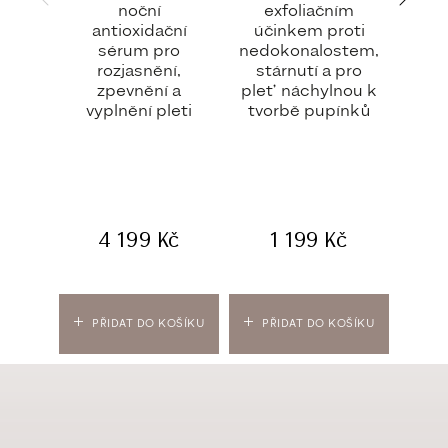
noční
exfoliačním
komb
antioxidační
účinkem proti
pro 
sérum pro
nedokonalostem,
oc
rozjasnění,
stárnutí a pro
pi
zpevnění a
pleť náchylnou k
vyplnění pleti
tvorbě pupínků
4 199
Kč
1 199
Kč
PŘIDAT DO KOŠÍKU
PŘIDAT DO KOŠÍKU
PŘ