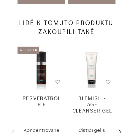
LIDÉ K TOMUTO PRODUKTU
ZAKOUPILI TAKÉ
BESTSELLER
BESTSEL
RESVERATROL
BLEMISH +
UL
B E
AGE
CLEANSER GEL
Koncentrované
Čistící gel s
H