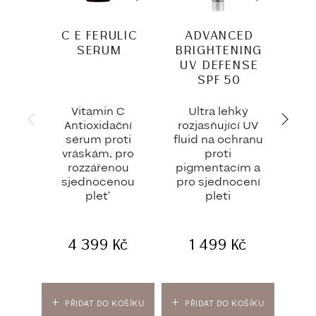
C E FERULIC
ADVANCED
SI
SERUM
BRIGHTENING
UV DEFENSE
SPF 50
Vitamin C
Ultra lehký
Čis
Antioxidační
rozjasňující UV
ex
sérum proti
fluid na ochranu
pou
vráskám, pro
proti
Vyhl
rozzářenou
pigmentacím a
ple
sjednocenou
pro sjednocení
vidi
pleť
pleti
4 399
Kč
1 499
Kč
PŘIDAT DO KOŠÍKU
PŘIDAT DO KOŠÍKU
PŘ