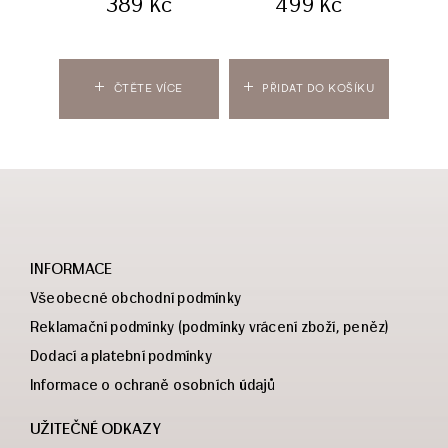
389
Kč
499
Kč
ČTĚTE VÍCE
PŘIDAT DO KOŠÍKU
PŘ
INFORMACE
Všeobecné obchodní podmínky
Reklamační podmínky (podmínky vrácení zboží, peněz)
Dodací a platební podmínky
Informace o ochraně osobních údajů
UŽITEČNÉ ODKAZY