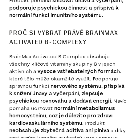
Produkt pomáhá
snižovat únavu a vyčerpání,
podporuje psychickou činnost a přispívá k
normální funkci imunitního systému.
PROČ SI VYBRAT PRÁVĚ BRAINMAX
ACTIVATED B-COMPLEX?
BrainMax Activated B-Complex obsahuje
všechny klíčové vitamíny skupiny B v jejich
aktivních a
vysoce vstřebatelných formác
h,
které tělo může okamžitě využít. Podporuje
správnou funkci
nervového systému, přispívá
k snížení únavy a vyčerpání, zlepšuje
psychickou rovnováhu a dodává energii.
Navíc
pomáhá udržovat
normální metabolismus
homocysteinu, což je důležité pro zdraví
kardiovaskulárního systému
. Produkt
neobsahuje zbytečná aditiva ani plniva
a díky
rostlinným kapslím je vhodný i pro vegany a