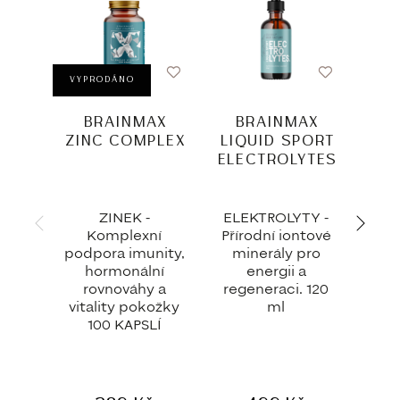
VYPRODÁNO
BRAINMAX
BRAINMAX
B
ZINC COMPLEX
LIQUID SPORT
P
ELECTROLYTES
ZINEK -
ELEKTROLYTY -
PR
Komplexní
Přírodní iontové
Zdr
podpora imunity,
minerály pro
rovn
hormonální
energii a
mi
rovnováhy a
regeneraci. 120
vitality pokožky
ml
100 KAPSLÍ
obr
ti