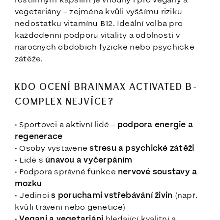
vegetariány – zejména kvůli vyššímu riziku
nedostatku vitamínu B12. Ideální volba pro
každodenní podporu vitality a odolnosti v
náročných obdobích fyzické nebo psychické
zátěže.
KDO OCENÍ BRAINMAX ACTIVATED B-
COMPLEX NEJVÍCE?
• Sportovci a aktivní lidé –
podpora energie a
regenerace
• Osoby vystavené
stresu a psychické zátěži
• Lidé s
únavou a vyčerpáním
• Podpora správné funkce
nervové soustavy a
mozku
• Jedinci
s poruchami vstřebávání živin
(např.
kvůli trávení nebo genetice)
•
Vegani a vegetariáni
hledající kvalitní a