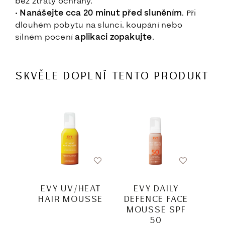
bez ztráty ochrany.
•
Nanášejte cca 20 minut před sluněním
. Při
dlouhém pobytu na slunci, koupání nebo
silném pocení
aplikaci zopakujte
.
SKVĚLE DOPLNÍ TENTO PRODUKT
EVY UV/HEAT
EVY DAILY
HAIR MOUSSE
DEFENCE FACE
S
MOUSSE SPF
MO
50