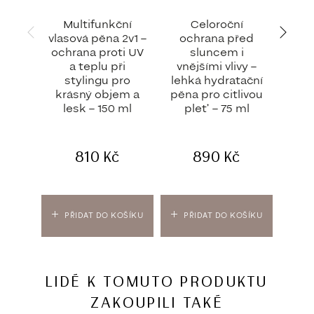
Multifunkční
Celoroční
vlasová pěna 2v1 –
ochrana před
oc
ochrana proti UV
sluncem i
slu
a teplu při
vnějšími vlivy –
opa
stylingu pro
lehká hydratační
p
krásný objem a
pěna pro citlivou
poko
lesk – 150 ml
pleť – 75 ml
810
Kč
890
Kč
PŘIDAT DO KOŠÍKU
PŘIDAT DO KOŠÍKU
PŘ
LIDÉ K TOMUTO PRODUKTU
ZAKOUPILI TAKÉ