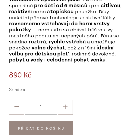
speciálně
pro děti od 6 měsíců
i pro
citlivou
,
reaktivní
nebo
atopickou
pokožku. Díky
unikátní pěnové technologii se aktivní látky
rovnoměrně vstřebávají do horní vrstvy
pokožky
— nemusíte se obávat bílé vrstvy,
mastného pocitu ani ucpaných pórů. Pěna se
snadno
roztírá
,
rychle vstřebá
a umožňuje
pokožce
volně dýchat
, což z ní činí
ideální
volbu pro dětskou pleť
, rodinné dovolené,
pobyt u vody
i
celodenní pobyt
venku
.
890
Kč
Skladem
PŘIDAT DO KOŠÍKU