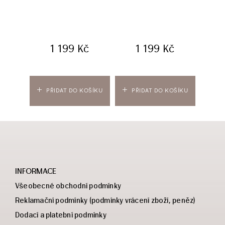
zvl
1 199
Kč
1 199
Kč
PŘIDAT DO KOŠÍKU
PŘIDAT DO KOŠÍKU
PŘ
INFORMACE
Všeobecné obchodní podmínky
Reklamační podmínky (podmínky vrácení zboží, peněz)
Dodací a platební podmínky