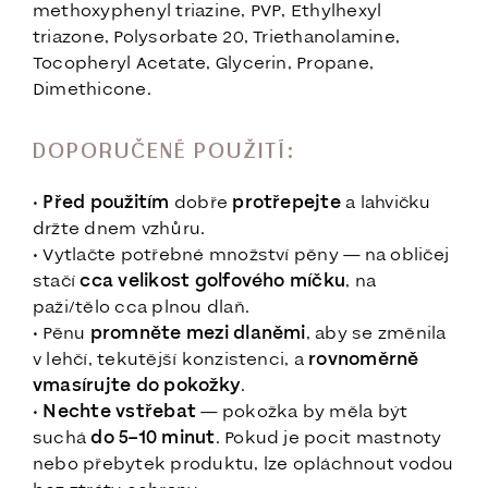
methoxyphenyl triazine, PVP, Ethylhexyl
triazone, Polysorbate 20, Triethanolamine,
Tocopheryl Acetate, Glycerin, Propane,
Dimethicone.
DOPORUČENÉ POUŽITÍ:
•
Před použitím
dobře
protřepejte
a lahvičku
držte dnem vzhůru.
• Vytlačte potřebné množství pěny — na obličej
stačí
cca velikost golfového míčku
, na
paži/tělo cca plnou dlaň.
• Pěnu
promněte mezi dlaněmi
, aby se změnila
v lehčí, tekutější konzistenci, a
rovnoměrně
vmasírujte do pokožky
.
•
Nechte vstřebat
— pokožka by měla být
suchá
do 5–10 minut
. Pokud je pocit mastnoty
nebo přebytek produktu, lze opláchnout vodou