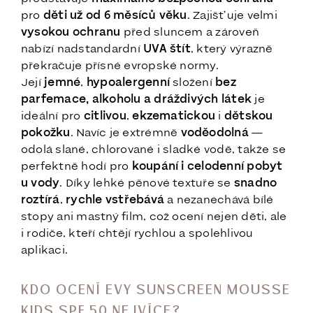
pro
děti už od 6 měsíců věku
. Zajišťuje velmi
vysokou ochranu
před sluncem a zároveň
nabízí nadstandardní
UVA štít
, který výrazně
překračuje přísné evropské normy.
Její
jemné
,
hypoalergenní
složení
bez
parfemace, alkoholu a dráždivých látek
je
ideální pro
citlivou
,
ekzematickou
i
dětskou
pokožku
. Navíc je extrémně
voděodolná
—
odolá slané, chlorované i sladké vodě, takže se
perfektně hodí pro
koupání i celodenní pobyt
u vody
. Díky lehké pěnové textuře se
snadno
roztírá
,
rychle vstřebává
a nezanechává bílé
stopy ani mastný film, což ocení nejen děti, ale
i rodiče, kteří chtějí rychlou a spolehlivou
aplikaci.
KDO OCENÍ EVY SUNSCREEN MOUSSE
KIDS SPF 50 NEJVÍCE?