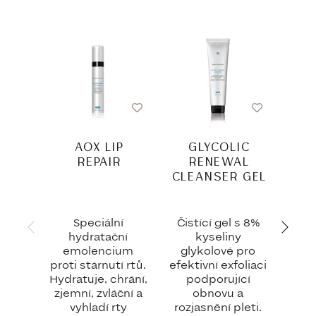
AOX LIP
GLYCOLIC
EQ
REPAIR
RENEWAL
CLEANSER GEL
Speciální
Čistící gel s 8%
hydratační
kyseliny
emolencium
glykolové pro
o
proti stárnutí rtů.
efektivní exfoliaci
doč
Hydratuje, chrání,
podporující
P
zjemní, zvláční a
obnovu a
o
vyhladí rty
rozjasnění pleti.