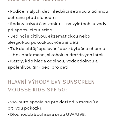
• Rodiče malých dětí hledající šetrnou a účinnou
ochranu před sluncem
• Rodiny trávící čas venku — na výletech, u vody,
při sportu či turistice
• Jedinci s citlivou, ekzematickou nebo
alergickou pokožkou, včetně dětí
• Ti, kdo chtějí opalování bez zbytečné chemie
— bez parfemace, alkoholu a dráždivých látek
• Každý, kdo hledá odolnou, voděodolnou a
spolehlivou SPF péči pro děti
HLAVNÍ VÝHODY EVY SUNSCREEN
MOUSSE KIDS SPF 50:
• Vyvinuto speciálně pro děti od 6 měsíců a
citlivou pokožku
• Dlouhodobá ochrana proti UVA/UVB.