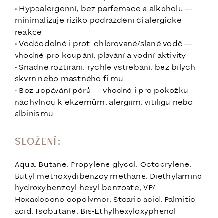
• Hypoalergenní, bez parfemace a alkoholu —
minimalizuje riziko podráždění či alergické
reakce
• Voděodolné i proti chlorované/slané vodě —
vhodné pro koupání, plavání a vodní aktivity
• Snadné roztírání, rychlé vstřebání, bez bílých
skvrn nebo mastného filmu
• Bez ucpávání pórů — vhodné i pro pokožku
náchylnou k ekzémům, alergiím, vitiligu nebo
albinismu
SLOŽENÍ:
Aqua, Butane, Propylene glycol, Octocrylene,
Butyl methoxydibenzoylmethane, Diethylamino
hydroxybenzoyl hexyl benzoate, VP/
Hexadecene copolymer, Stearic acid, Palmitic
acid, Isobutane, Bis-Ethylhexyloxyphenol