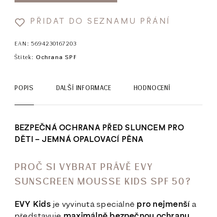
PŘIDAT DO SEZNAMU PŘÁNÍ
EAN:
5694230167203
Štítek:
Ochrana SPF
POPIS
DALŠÍ INFORMACE
HODNOCENÍ
BEZPEČNÁ OCHRANA PŘED SLUNCEM PRO
DĚTI – JEMNÁ OPALOVACÍ PĚNA
PROČ SI VYBRAT PRÁVĚ EVY
SUNSCREEN MOUSSE KIDS SPF 50?
EVY Kids
je vyvinutá speciálně
pro nejmenší
a
představuje
maximálně bezpečnou ochranu