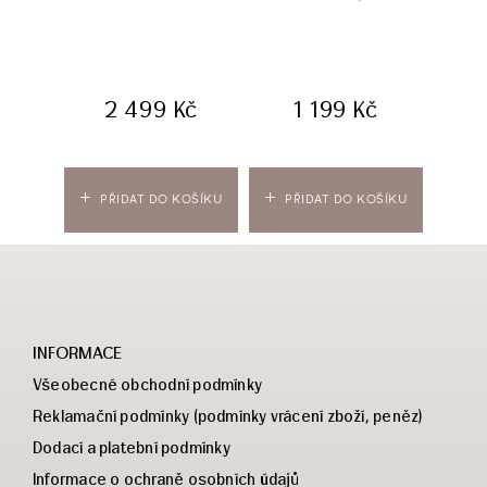
d
r
2 499
Kč
1 199
Kč
PŘIDAT DO KOŠÍKU
PŘIDAT DO KOŠÍKU
PŘ
INFORMACE
Všeobecné obchodní podmínky
Reklamační podmínky (podmínky vrácení zboží, peněz)
Dodací a platební podmínky
Informace o ochraně osobních údajů