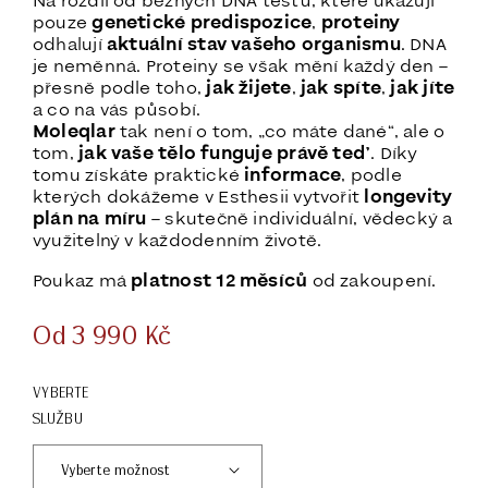
Na rozdíl od běžných DNA testů, které ukazují
pouze
genetické predispozice
,
proteiny
odhalují
aktuální stav vašeho organismu
. DNA
je neměnná. Proteiny se však mění každý den –
přesně podle toho,
jak žijete
,
jak spíte
,
jak jíte
a co na vás působí.
Moleqlar
tak není o tom, „co máte dané“, ale o
tom,
jak vaše tělo funguje právě teď
. Díky
tomu získáte praktické
informace
, podle
kterých dokážeme v Esthesii vytvořit
longevity
plán na míru
– skutečně individuální, vědecký a
využitelný v každodenním životě.
Poukaz má
platnost 12 měsíců
od zakoupení.
Od
3 990
Kč
VYBERTE
SLUŽBU