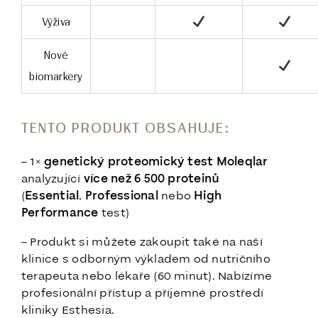
Výživa
Nové
biomarkery
TENTO PRODUKT OBSAHUJE:
– 1×
genetický proteomický test Moleqlar
analyzující
více než 6 500 proteinů
(
Essential
,
Professional
nebo
High
Performance
test)
– Produkt si můžete zakoupit také na naší
klinice s odborným výkladem od nutričního
terapeuta nebo lékaře (60 minut). Nabízíme
profesionální přístup a příjemné prostředí
kliniky
Esthesia
.