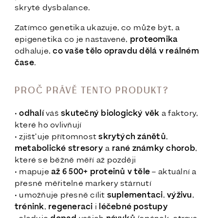
skryté dysbalance.
Zatímco genetika ukazuje, co může být, a
epigenetika co je nastavené,
proteomika
odhaluje,
co vaše tělo opravdu dělá v reálném
čase
.
PROČ PRÁVĚ TENTO PRODUKT?
•
odhalí
váš
skutečný biologický věk
a faktory,
které ho ovlivňují
• zjišťuje přítomnost
skrytých zánětů
,
metabolické stresory
a
rané známky chorob
,
které se běžně měří až později
• mapuje
až 6 500+ proteinů v těle
–⁠ aktuální a
přesně měřitelné markery stárnutí
• umožňuje přesně cílit
suplementaci
,
výživu
,
trénink
,
regeneraci
i
léčebné postupy