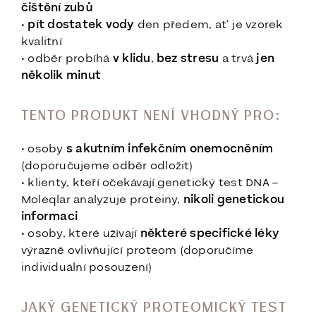
čištění zubů
•
pít dostatek vody
den předem, ať je vzorek
kvalitní
• odběr probíhá
v klidu
,
bez stresu
a trvá
jen
několik minut
TENTO PRODUKT NENÍ VHODNÝ PRO:
• osoby
s akutním infekčním onemocněním
(doporučujeme odběr odložit)
• klienty, kteří očekávají genetický test DNA –
Moleqlar analyzuje proteiny,
nikoli genetickou
informaci
• osoby, které užívají
některé specifické léky
výrazně ovlivňující proteom (doporučíme
individuální posouzení)
JAKÝ GENETICKÝ PROTEOMICKÝ TEST