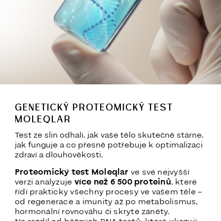
GENETICKÝ PROTEOMICKÝ TEST
MOLEQLAR
Test ze slin odhalí, jak vaše tělo skutečně stárne,
jak funguje a co přesně potřebuje k optimalizaci
zdraví a dlouhověkosti.
Proteomický test Moleqlar
ve své nejvyšší
verzi analyzuje
více než 6 500 proteinů
, které
řídí prakticky všechny procesy ve vašem těle –
od regenerace a imunity až po metabolismus,
hormonální rovnováhu či skryté záněty.