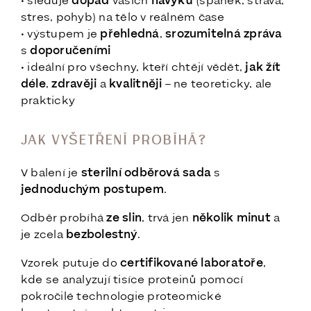
• sleduje
dopad
vašich
návyků
(spánek, strava,
stres, pohyb) na tělo v reálném čase
• výstupem je
přehledná
,
srozumitelná
zpráva
s
doporučeními
• ideální pro všechny, kteří chtějí vědět,
jak žít
déle
,
zdravěji
a
kvalitněji
– ne teoreticky, ale
prakticky
JAK VYŠETŘENÍ PROBÍHÁ?
V balení je
sterilní odběrová sada
s
jednoduchým postupem
.
Odběr probíhá
ze slin
, trvá jen
několik minut
a
je zcela
bezbolestný
.
Vzorek putuje do
certifikované laboratoře
,
kde se analyzují tisíce proteinů pomocí
pokročilé technologie proteomické