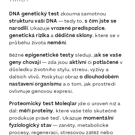
DNA genetický test
zkoumá samotnou
strukturu vaší DNA
— tedy to,
s čím jste se
narodili
. Ukazuje
vrozené predispozice
,
genetická rizika
a
dědičné sklony
, které se v
průběhu života
nemění
.
Běžné
epigenetické testy
sledují, j
ak se vaše
geny chovají
— zda jsou
aktivní
či
potlačené
v
důsledku životního stylu, stresu, výživy a
dalších vlivů. Poskytují obraz
o dlouhodobém
nastavení organismu
a o tom, jak prostředí
ovlivňuje génovou expresi.
Proteomický test Moleqlar
jde o úroveň níž a
dál:
měří proteiny
, které vaše tělo skutečně
produkuje právě teď. Ukazuje
momentální
fyziologický stav
— záněty, metabolické
procesy, regeneraci, stresovou zátěž nebo