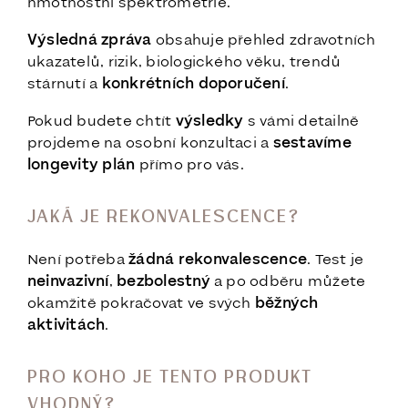
hmotnostní spektrometrie.
Výsledná zpráva
obsahuje přehled zdravotních
ukazatelů, rizik, biologického věku, trendů
stárnutí a
konkrétních doporučení
.
Pokud budete chtít
výsledky
s vámi detailně
projdeme na osobní konzultaci a
sestavíme
longevity plán
přímo pro vás.
JAKÁ JE REKONVALESCENCE?
Není potřeba
žádná rekonvalescence
. Test je
neinvazivní
,
bezbolestný
a po odběru můžete
okamžitě pokračovat ve svých
běžných
aktivitách
.
PRO KOHO JE TENTO PRODUKT
VHODNÝ?