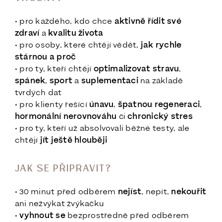
• pro každého, kdo chce
aktivně řídit své
zdraví
a
kvalitu života
• pro osoby, které chtějí vědět,
jak rychle
stárnou a proč
• pro ty, kteří chtějí
optimalizovat stravu
,
spánek
,
sport
a
suplementaci
na základě
tvrdých dat
• pro klienty řešící
únavu
,
špatnou regeneraci
,
hormonální nerovnováhu
či
chronický stres
• pro ty, kteří už absolvovali běžné testy, ale
chtějí
jít ještě hlouběji
JAK SE PŘIPRAVIT?
• 30 minut před odběrem
nejíst
, nepít,
nekouřit
ani nežvýkat žvýkačku
•
vyhnout se
bezprostředně před odběrem