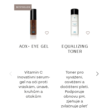
BESTSELLER
AOX+ EYE GEL
EQUALIZING
HY
TONER
Vitamin C
Toner pro
H
Inovativní sérum-
vyvážení,
gelo
gel na oči proti
osvěžení a
de
vráskám, únavě,
dočištení pleti.
pok
kruhům a
Podporuje
ch
otokům
obnovu pH,
zjeňuje a
rovn
zvláčnuje pleť