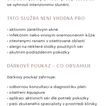
se vyhnout intenzivnímu slunění.
TATO SLUŽBA NENÍ VHODNÁ PRO
• aktivním zánětlivým akné
• infekčním nebo virovým onemocněním kůže
• otevřenými ranami v ošetřované oblasti
• alergií na některé složky použitých sér
• akutním podrážděním pokožky
DÁRKOVÝ POUKAZ – CO OBSAHUJE
Dárkový poukaz zahrnuje:
• odbornou konzultaci a diagnostiku pleti
• ošetření Aquapure
• aplikaci aktivních sér dle potřeb pokožky
• péči zkušeného specialisty v prostředí kliniky