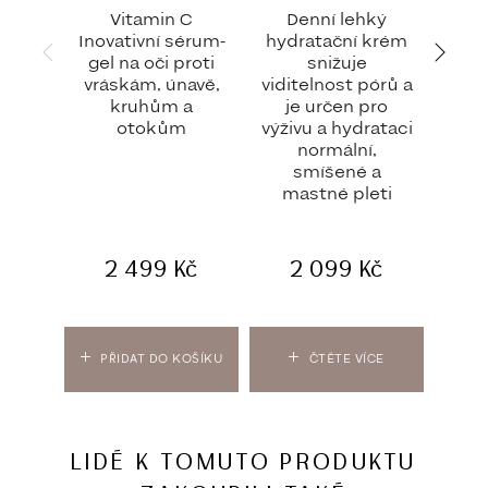
Vitamin C
Denní lehký
P-T
Inovativní sérum-
hydratační krém
A.g.
gel na oči proti
snižuje
U
vráskám, únavě,
viditelnost pórů a
kruhům a
je určen pro
otokům
výživu a hydrataci
normální,
smíšené a
mastné pleti
7
2 499
Kč
2 099
Kč
PŘIDAT DO KOŠÍKU
ČTĚTE VÍCE
PŘIDA
LIDÉ K TOMUTO PRODUKTU