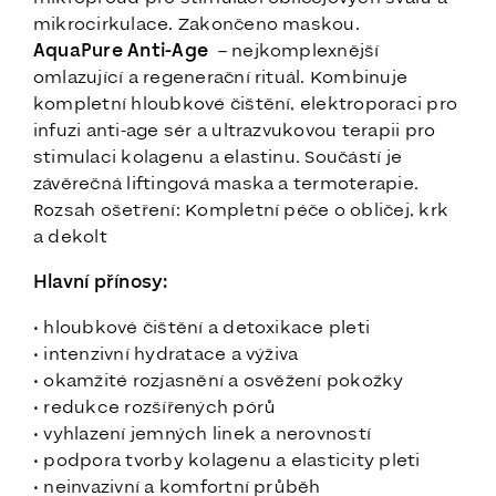
mikrocirkulace. Zakončeno maskou.
AquaPure Anti-Age
– nejkomplexnější
omlazující a regenerační rituál. Kombinuje
kompletní hloubkové čištění, elektroporaci pro
infuzi anti-age sér a ultrazvukovou terapii pro
stimulaci kolagenu a elastinu. Součástí je
závěrečná liftingová maska a termoterapie.
Rozsah ošetření: Kompletní péče o obličej, krk
a dekolt
Hlavní přínosy:
• hloubkové čištění a detoxikace pleti
• intenzivní hydratace a výživa
• okamžité rozjasnění a osvěžení pokožky
• redukce rozšířených pórů
• vyhlazení jemných linek a nerovností
• podpora tvorby kolagenu a elasticity pleti
• neinvazivní a komfortní průběh