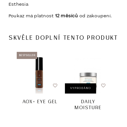
Esthesia
Poukaz má platnost
12 měsíců
od zakoupení.
SKVĚLE DOPLNÍ TENTO PRODUKT
BESTSELLER
-20%
VYPRODÁNO
AOX+ EYE GEL
DAILY
MOISTURE
Z
KO