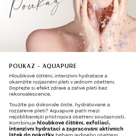
POUKAZ – AQUAPURE
Hloubkové čištění, intenzivní hydratace a
okamžité rozjasnění pleti v jednom ošetření.
Dopřejte si efekt zdravé a zářivé pleti bez
rekonvalescence.
Toužíte po dokonale čisté, hydratované a
rozzářené pleti? Aquapure patří mezi
nejoblíbenější přístrojová ošetření současnosti.
Kombinuje
hloubkové čištění, exfoliaci,
intenzivní hydrataci a zapracování aktivních
látek do pokožky
během jediného ošetření.