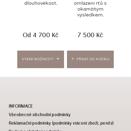
dlouhověkost.
omlazení rtů s
léč
okamžitým
výsledkem.
Od
4 700
Kč
7 500
Kč
VÝBĚR MOŽNOSTÍ
PŘIDAT DO KOŠÍKU
PŘ
INFORMACE
Všeobecné obchodní podmínky
Reklamační podmínky (podmínky vrácení zboží, peněz)