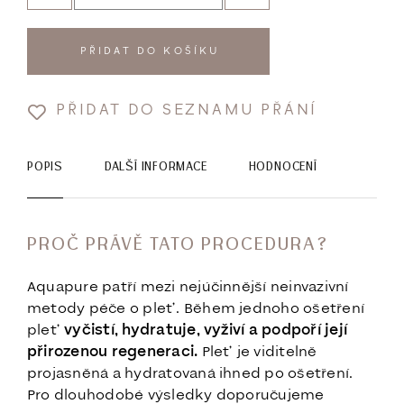
PŘIDAT DO KOŠÍKU
PŘIDAT DO SEZNAMU PŘÁNÍ
POPIS
DALŠÍ INFORMACE
HODNOCENÍ
PROČ PRÁVĚ TATO PROCEDURA?
Aquapure patří mezi nejúčinnější neinvazivní
metody péče o pleť. Během jednoho ošetření
pleť
vyčistí, hydratuje, vyživí a podpoří její
přirozenou regeneraci.
Pleť je viditelně
projasněná a hydratovaná ihned po ošetření.
Pro dlouhodobé výsledky doporučujeme