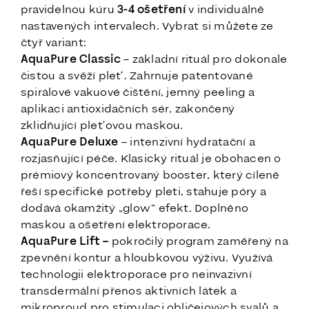
pravidelnou kúru
3-4 ošetření
v individuálně
nastavených intervalech. Vybrat si můžete ze
čtyř variant:
AquaPure Classic
– základní rituál pro dokonale
čistou a svěží pleť. Zahrnuje patentované
spirálové vakuové čištění, jemný peeling a
aplikaci antioxidačních sér, zakončený
zklidňující pleťovou maskou.
AquaPure Deluxe
– intenzivní hydratační a
rozjasňující péče. Klasický rituál je obohacen o
prémiový koncentrovaný booster, který cíleně
řeší specifické potřeby pleti, stahuje póry a
dodává okamžitý „glow“ efekt. Doplněno
maskou a ošetření elektroporace.
AquaPure Lift –
pokročilý program zaměřený na
zpevnění kontur a hloubkovou výživu. Využívá
technologii elektroporace pro neinvazivní
transdermální přenos aktivních látek a
mikroproud pro stimulaci obličejových svalů a