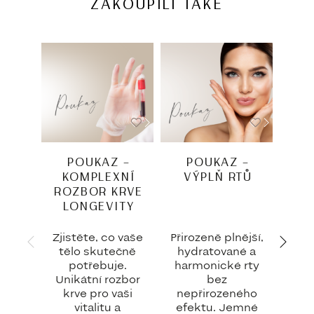
ZAKOUPILI TAKÉ
POUKAZ –
POUKAZ –
P
KOMPLEXNÍ
VÝPLŇ RTŮ
V
ROZBOR KRVE
Z
LONGEVITY
DE
Zjistěte, co vaše
Přirozeně plnější,
C
tělo skutečně
hydratované a
zd
potřebuje.
harmonické rty
p
Unikátní rozbor
bez
krve pro vaši
nepřirozeného
v
vitalitu a
efektu. Jemné
klíč