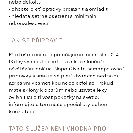
nebo dekoltu
• chcete pleť opticky projasnit a omladit
• hledáte šetrné ošetření s minimální
rekonvalescencí
JAK SE PŘIPRAVIT
Před ošetřením doporučujeme minimálně 2–4
týdny vyhnout se intenzivnímu slunění a
návštěvám solária. Nepoužívejte samoopalovací
přípravky a snažte se pleť zbytečně nedráždit
agresivní kosmetikou nebo exfoliací. Pokud
máte sklony k oparům nebo užíváte léky
ovlivňující citlivost pokožky na světlo,
informujte o tom naše specialisty během
konzultace.
TATO SLUŽBA NENÍ VHODNÁ PRO