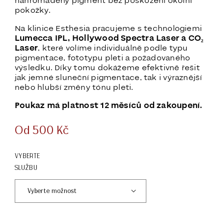
nahromaděný pigment bez poškození okolní
pokožky.
Na klinice Esthesia pracujeme s technologiemi
Lumecca IPL, Hollywood Spectra Laser a CO₂
Laser
, které volíme individuálně podle typu
pigmentace, fototypu pleti a požadovaného
výsledku. Díky tomu dokážeme efektivně řešit
jak jemné sluneční pigmentace, tak i výraznější
nebo hlubší změny tónu pleti.
Poukaz má platnost 12 měsíců od zakoupení.
Od
500
Kč
VYBERTE
SLUŽBU