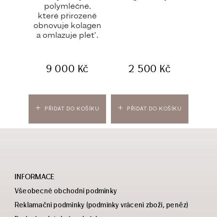
polymléčné,
které přirozeně
obnovuje kolagen
a omlazuje pleť.
9 000
Kč
2 500
Kč
O
PŘIDAT DO KOŠÍKU
PŘIDAT DO KOŠÍKU
VÝBĚ
INFORMACE
Všeobecné obchodní podmínky
Reklamační podmínky (podmínky vrácení zboží, peněz)