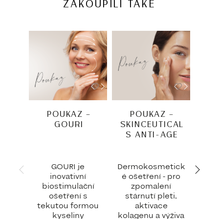
ZAKOUPILI TAKÉ
POUKAZ –
POUKAZ –
P
GOURI
SKINCEUTICAL
POL
S ANTI-AGE
DY
GOURI je
Dermokosmetick
Mi
inovativní
é ošetření - pro
oml
biostimulační
zpomalení
b
ošetření s
stárnutí pleti,
r
tekutou formou
aktivace
h
kyseliny
kolagenu a výživa
pe