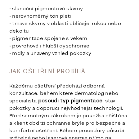
• sluneční pigmentové skvrny
• nerovnoměrný tón pleti
• tmavé skvrny v oblasti obličeje, rukou nebo
dekoltu
• pigmentace spojené s věkem
• povrchové i hlubší dyschromie
• mdlý a unavený vzhled pokožky
JAK OŠETŘENÍ PROBÍHÁ
Každému ošetření předchází odborná
konzultace, během které dermatolog nebo
specialista
posoudí typ pigmentace
, stav
pokožky a doporučí nejvhodnější technologii.
Před samotným zákrokem je pokožka očištěna
a klient obdrží ochranné brýle pro bezpečné a
komfortní ošetření. Během procedury působí
světelná nebo laserová energie přímo na