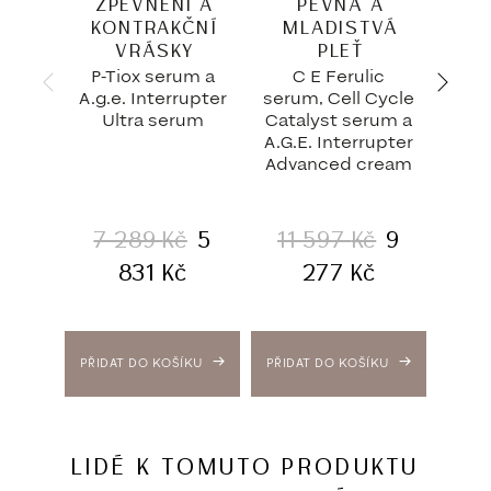
ZPEVNĚNÍ A
PEVNÁ A
EL
KONTRAKČNÍ
MLADISTVÁ
OB
VRÁSKY
PLEŤ
P-Tiox serum a
C E Ferulic
Co
A.g.e. Interrupter
serum, Cell Cycle
Solu
Ultra serum
Catalyst serum a
HA 
A.G.E. Interrupter
Advanced cream
7 289
Kč
5
11 597
Kč
9
5
831
Kč
277
Kč
PŘIDAT DO KOŠÍKU
PŘIDAT DO KOŠÍKU
PŘIDA
LIDÉ K TOMUTO PRODUKTU