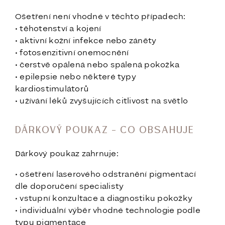
Ošetření není vhodné v těchto případech:
• těhotenství a kojení
• aktivní kožní infekce nebo záněty
• fotosenzitivní onemocnění
• čerstvě opálená nebo spálená pokožka
• epilepsie nebo některé typy
kardiostimulátorů
• užívání léků zvyšujících citlivost na světlo
DÁRKOVÝ POUKAZ – CO OBSAHUJE
Dárkový poukaz zahrnuje:
• ošetření laserového odstranění pigmentací
dle doporučení specialisty
• vstupní konzultace a diagnostiku pokožky
• individuální výběr vhodné technologie podle
typu pigmentace