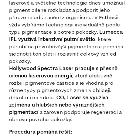
laserové a světelné technologie dnes umožňují
pigment cíleně rozkládat a podpořit jeho
přirozené odstranění z organismu. V Esthesii
vždy vybíráme technologii individuálně podle
typu pigmentace a potřeb pokožky.
Lumecca
IPL využívá intenzivní pulzní světlo
, které
působí na povrchovější pigmentace a pomáhá
sjednotit tón pleti i rozjasnit celkový vzhled
pokožky.
Hollywood Spectra Laser pracuje s přesně
cílenou laserovou energií
, která efektivně
rozbíjí pigmentové částice a je vhodná pro
různé typy pigmentových změn v obličeji,
dekoltu i na rukou.
CO₂ Laser se využívá
zejména u hlubších nebo výraznějších
pigmentací
a zároveň podporuje regeneraci a
obnovu povrchu pokožky.
Procedura pomáhá řešit: