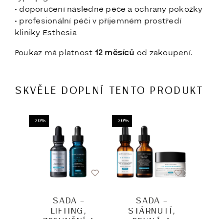
• doporučení následné péče a ochrany pokožky
• profesionální péči v příjemném prostředí
kliniky Esthesia
Poukaz má platnost
12 měsíců
od zakoupení.
SKVĚLE DOPLNÍ TENTO PRODUKT
-20%
-20%
-20%
SADA –
SADA –
LIFTING,
STÁRNUTÍ,
P