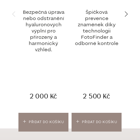
Bezpečná úprava
Špičková
nebo odstranění
prevence
m
hyaluronových
znamének díky
vrá
výplní pro
technologii
b
přirozený a
FotoFinder a
p
harmonický
odborné kontrole
Oše
vzhled.
uvo
tv
vrás
vá
2 000
Kč
2 500
Kč
O
PŘIDAT DO KOŠÍKU
PŘIDAT DO KOŠÍKU
VÝBĚ