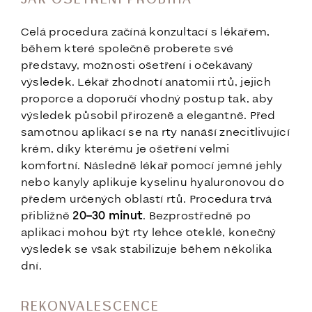
Celá procedura začíná konzultací s lékařem,
během které společně proberete své
představy, možnosti ošetření i očekávaný
výsledek. Lékař zhodnotí anatomii rtů, jejich
proporce a doporučí vhodný postup tak, aby
výsledek působil přirozeně a elegantně. Před
samotnou aplikací se na rty nanáší znecitlivující
krém, díky kterému je ošetření velmi
komfortní. Následně lékař pomocí jemné jehly
nebo kanyly aplikuje kyselinu hyaluronovou do
předem určených oblastí rtů. Procedura trvá
přibližně
20–30 minut
. Bezprostředně po
aplikaci mohou být rty lehce oteklé, konečný
výsledek se však stabilizuje během několika
dní.
REKONVALESCENCE