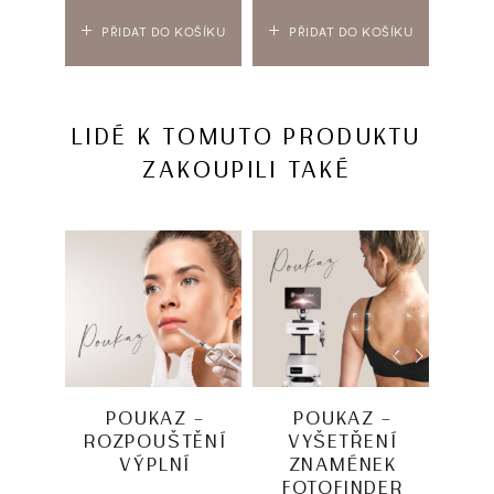
PŘIDAT DO KOŠÍKU
PŘIDAT DO KOŠÍKU
PŘIDA
LIDÉ K TOMUTO PRODUKTU
ZAKOUPILI TAKÉ
-20%
POUKAZ –
POUKAZ –
P
ROZPOUŠTĚNÍ
VYŠETŘENÍ
V
VÝPLNÍ
ZNAMÉNEK
M
FOTOFINDER