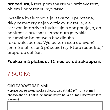
proceduru
, která pomáhá rtům vrátit svěžest,
objem i přirozenou hydrataci.
Kyselina hyaluronová je látka tělu přirozená,
díky čemuž rty nejen opticky zvětšuje, ale
zároveň intenzivně hydratuje a podporuje jejich
hebkost a pružnost. Procedura je rychlá,
minimálně bolestivá a bez dlouhé
rekonvalescence. Výsledkem jsou upravené,
jemné a přirozeně působící rty, které respektují
proporce obličeje.
Poukaz má platnost 12 měsíců od zakoupení.
7 500
Kč
CHCI DAROVAT NA E-MAIL
(vyplňte pouze pokud poukaz chcete zaslat také přímo na e-mail
obdarovaného. Jinak bude zaslán pouze na Váš e-mail, který uvedete
v košíku)