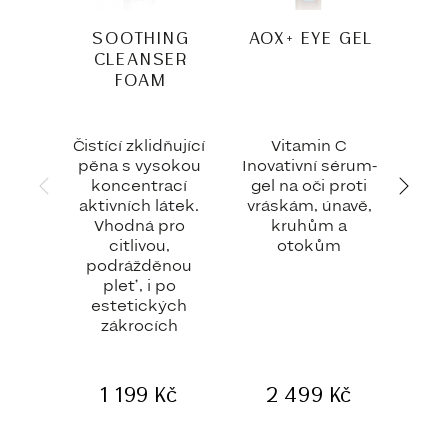
SOOTHING
AOX+ EYE GEL
SA
CLEANSER
AG
FOAM
Čistící zklidňující
Vitamin C
A.G.
pěna s vysokou
Inovativní sérum-
Adva
koncentrací
gel na oči proti
Ad
aktivních látek.
vráskám, únavě,
Vhodná pro
kruhům a
citlivou,
otokům
podrážděnou
pleť, i po
estetických
zákrocích
7
1 199
Kč
2 499
Kč