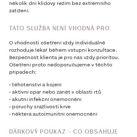
několik dní klidový režim bez extrémního
zatížení.
TATO SLUŽBA NENÍ VHODNÁ PRO
O vhodnosti ošetření vždy individuálně
rozhoduje lékař během vstupní konzultace.
Bezpečnost klienta je pro nás vždy prioritou.
Ošetření proto nedoporučujeme v těchto
případech:
• těhotenství a kojení
• aktivní opar nebo zánět v oblasti rtů
• akutní infekční onemocnění
• poruchy srážlivosti krve
• některá autoimunitní onemocnění
DÁRKOVÝ POUKAZ – CO OBSAHUJE