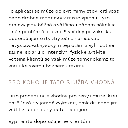
Po aplikaci se může objevit mírný otok, citlivost
nebo drobné modřinky v místě vpichu. Tyto
projevy jsou běžné a většinou během několika
dnů spontánně odezní. První dny po zákroku
doporučujeme rty zbytečně nemačkat,
nevystavovat vysokým teplotám a vyhnout se
sauně, soláriu či intenzivní fyzické aktivitě.
Většina klientů se však může téměř okamžitě
vrátit ke svému běžnému režimu.
PRO KOHO JE TATO SLUŽBA VHODNÁ
Tato procedura je vhodná pro ženy i muže, kteří
chtějí své rty jemně zvýraznit, omladit nebo jim
vrátit ztracenou hydrataci a objem.
Výplně rtů doporučujeme klientům: