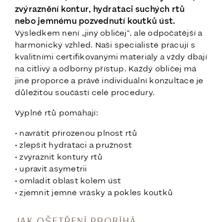
zvýraznění kontur, hydrataci suchých rtů
nebo jemnému pozvednutí koutků úst.
Výsledkem není „jiný obličej“, ale odpočatější a
harmonický vzhled. Naši specialisté pracují s
kvalitními certifikovanými materiály a vždy dbají
na citlivý a odborný přístup. Každý obličej má
jiné proporce a právě individuální konzultace je
důležitou součástí celé procedury.
Výplně rtů pomáhají:
• navrátit přirozenou plnost rtů
• zlepšit hydrataci a pružnost
• zvýraznit kontury rtů
• upravit asymetrii
• omladit oblast kolem úst
• zjemnit jemné vrásky a pokles koutků
JAK OŠETŘENÍ PROBÍHÁ