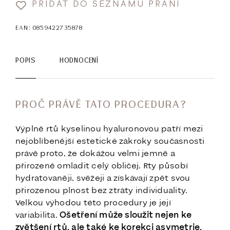
PŘIDAT DO SEZNAMU PŘÁNÍ
EAN:
0859422735878
POPIS
HODNOCENÍ
PROČ PRÁVĚ TATO PROCEDURA?
Výplně rtů kyselinou hyaluronovou patří mezi
nejoblíbenější estetické zákroky současnosti
právě proto, že dokážou velmi jemně a
přirozeně omladit celý obličej. Rty působí
hydratovaněji, svěžeji a získávají zpět svou
přirozenou plnost bez ztráty individuality.
Velkou výhodou této procedury je její
variabilita.
Ošetření může sloužit nejen ke
zvětšení rtů, ale také ke korekci asymetrie,