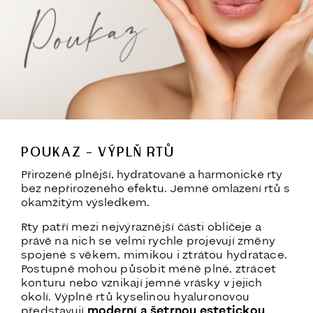
POUKAZ – VÝPLŇ RTŮ
Přirozeně plnější, hydratované a harmonické rty
bez nepřirozeného efektu. Jemné omlazení rtů s
okamžitým výsledkem.
Rty patří mezi nejvýraznější části obličeje a
právě na nich se velmi rychle projevují změny
spojené s věkem, mimikou i ztrátou hydratace.
Postupně mohou působit méně plné, ztrácet
konturu nebo vznikají jemné vrásky v jejich
okolí. Výplně rtů kyselinou hyaluronovou
představují
moderní a šetrnou estetickou