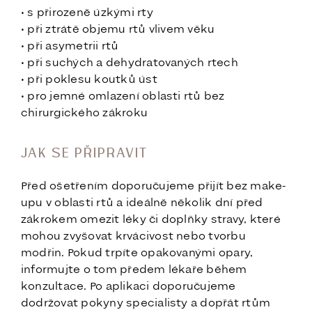
• s přirozeně úzkými rty
• při ztrátě objemu rtů vlivem věku
• při asymetrii rtů
• při suchých a dehydratovaných rtech
• při poklesu koutků úst
• pro jemné omlazení oblasti rtů bez
chirurgického zákroku
JAK SE PŘIPRAVIT
Před ošetřením doporučujeme přijít bez make-
upu v oblasti rtů a ideálně několik dní před
zákrokem omezit léky či doplňky stravy, které
mohou zvyšovat krvácivost nebo tvorbu
modřin. Pokud trpíte opakovanými opary,
informujte o tom předem lékaře během
konzultace. Po aplikaci doporučujeme
dodržovat pokyny specialisty a dopřát rtům