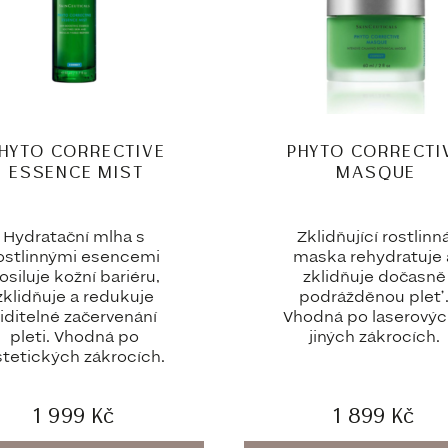
HYTO CORRECTIVE
PHYTO CORRECTI
ESSENCE MIST
MASQUE
Hydratační mlha s
Zklidňující rostlinn
ostlinnými esencemi
maska rehydratuje 
osiluje kožní bariéru,
zklidňuje dočasně
zklidňuje a redukuje
podrážděnou pleť
iditelné začervenání
Vhodná po laserovýc
pleti. Vhodná po
jiných zákrocích.
tetických zákrocích.
1 999
Kč
1 899
Kč