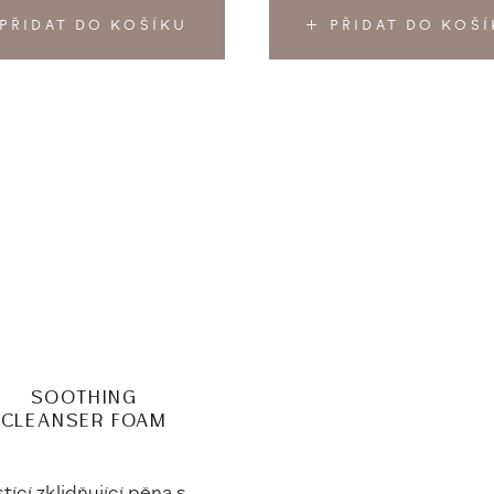
PŘIDAT DO KOŠÍKU
PŘIDAT DO KOŠ
SOOTHING
CLEANSER FOAM
stící zklidňující pěna s