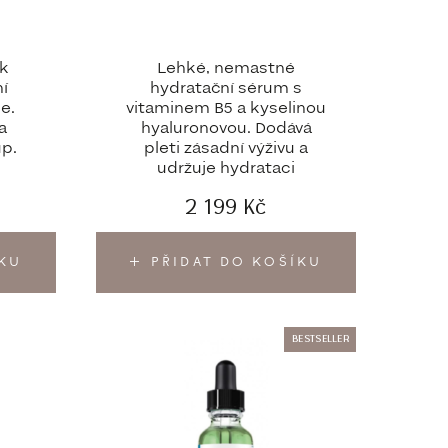
 k
Lehké, nemastné
í
hydratační sérum s
e.
vitaminem B5 a kyselinou
a
hyaluronovou. Dodává
up.
pleti zásadní výživu a
udržuje hydrataci
2 199
Kč
ÍKU
PŘIDAT DO KOŠÍKU
BESTSELLER