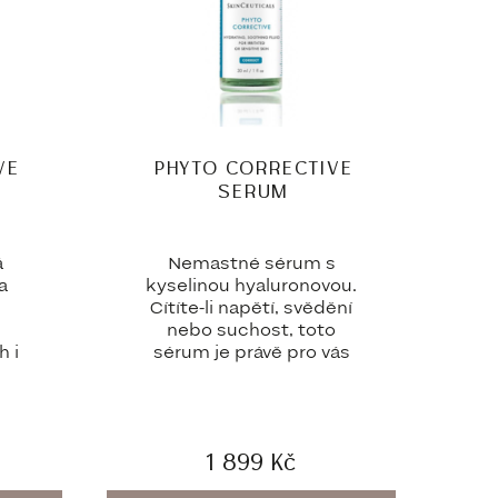
VE
PHYTO CORRECTIVE
SERUM
á
Nemastné sérum s
a
kyselinou hyaluronovou.
Cítíte-li napětí, svědění
.
nebo suchost, toto
h i
sérum je právě pro vás
1 899
Kč