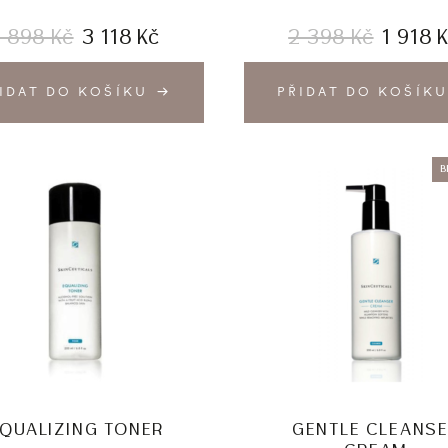
3 898
Kč
3 118
Kč
2 398
Kč
1 918
IDAT DO KOŠÍKU
PŘIDAT DO KOŠÍKU
B
QUALIZING TONER
GENTLE CLEANS