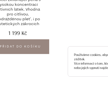
ysokou koncentrací
tivních látek. Vhodná
pro citlivou,
drážděnou pleť, i po
stetických zákrocích
1 199
Kč
PŘIDAT DO KOŠÍKU
Používáme cookies, abyc
zážitek.
Více informací o tom, k
nebo jejich vypnutí najd
EČNÉ ODKAZY
KONTAKTY