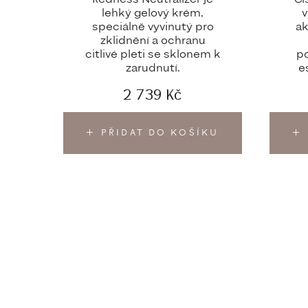
lehký gelový krém,
v
speciálně vyvinutý pro
ak
zklidnění a ochranu
citlivé pleti se sklonem k
po
zarudnutí.
e
2 739
Kč
PŘIDAT DO KOŠÍKU
UŽIT
INFORMACE