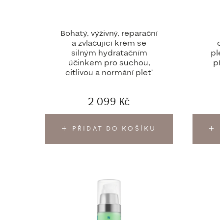
Bohatý, výživný, reparační
a zvláčující krém se
silným hydratačním
pl
účinkem pro suchou,
p
citlivou a normání pleť
2 099
Kč
PŘIDAT DO KOŠÍKU