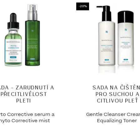
-20%
ADA – ZARUDNUTÍ A
SADA NA ČIŠTĚN
PŘECITLIVĚLOST
PRO SUCHOU A
PLETI
CITLIVOU PLEŤ
to Corrective serum a
Gentle Cleanser Crea
hyto Corrective mist
Equalizing Toner