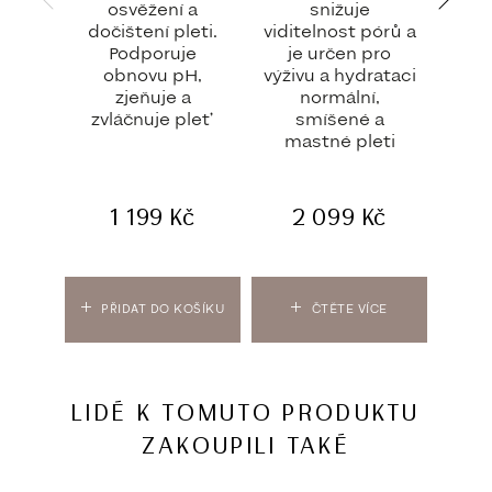
osvěžení a
snižuje
s vi
dočištení pleti.
viditelnost pórů a
Podporuje
je určen pro
hy
obnovu pH,
výživu a hydrataci
Do
zjeňuje a
normální,
zása
zvláčnuje pleť
smíšené a
udrž
mastné pleti
1 199
Kč
2 099
Kč
PŘIDAT DO KOŠÍKU
ČTĚTE VÍCE
PŘ
LIDÉ K TOMUTO PRODUKTU
ZAKOUPILI TAKÉ