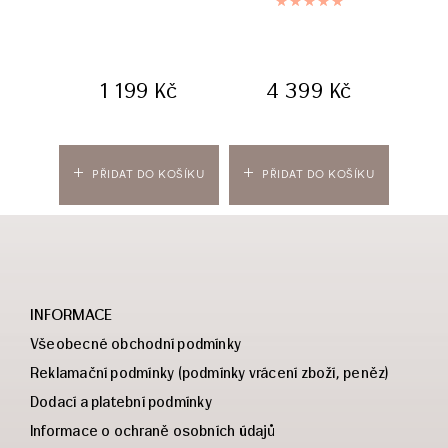
po
Hodnocení
5.00
z 5
1 199
Kč
4 399
Kč
PŘIDAT DO KOŠÍKU
PŘIDAT DO KOŠÍKU
PŘ
INFORMACE
Všeobecné obchodní podmínky
Reklamační podmínky (podmínky vrácení zboží, peněz)
Dodací a platební podmínky
Informace o ochraně osobních údajů