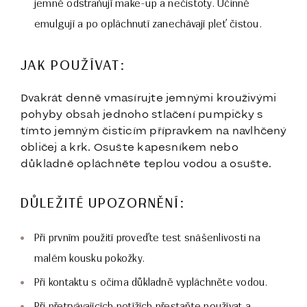
jemně odstraňují make-up a nečistoty. Účinně
emulgují a po opláchnutí zanechávají pleť čistou.
JAK POUŽÍVAT:
Dvakrát denně vmasírujte jemnými krouživými
pohyby obsah jednoho stlačení pumpičky s
tímto jemným čisticím přípravkem na navlhčený
obličej a krk. Osušte kapesníkem nebo
důkladně opláchněte teplou vodou a osušte.
DŮLEŽITÉ UPOZORNĚNÍ:
Při prvním použití proveďte test snášenlivosti na
malém kousku pokožky.
Při kontaktu s očima důkladně vypláchněte vodou.
Při přetrvávajících potížích přestaňte používat a