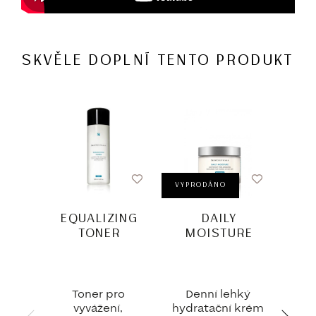
SKVĚLE DOPLNÍ TENTO PRODUKT
BESTSEL
VYPRODÁNO
EQUALIZING
DAILY
HY
TONER
MOISTURE
Toner pro
Denní lehký
Lehk
vyvážení,
hydratační krém
hydr