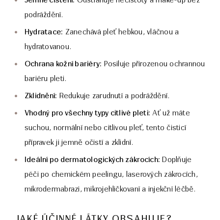
Odstraňuje nečistoty a make-up bez
podráždění.
Hydratace:
Zanechává pleť hebkou, vláčnou a
hydratovanou.
Ochrana kožní bariéry:
Posiluje přirozenou ochrannou
bariéru pleti.
Zklidnění:
Redukuje zarudnutí a podráždění.
Vhodný pro všechny typy citlivé pleti:
Ať už máte
suchou, normální nebo citlivou pleť, tento čisticí
přípravek ji jemně očistí a zklidní.
Ideální po dermatologických zákrocích:
Doplňuje
péči po chemickém peelingu, laserových zákrocích,
mikrodermabrazi, mikrojehličkovaní a injekční léčbě.
JAKÉ ÚČINNÉ LÁTKY OBSAHUJE?