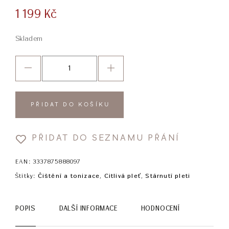
1 199
Kč
Skladem
PŘIDAT DO KOŠÍKU
PŘIDAT DO SEZNAMU PŘÁNÍ
EAN:
3337875888097
Štítky:
Čištění a tonizace
,
Citlivá pleť
,
Stárnutí pleti
POPIS
DALŠÍ INFORMACE
HODNOCENÍ