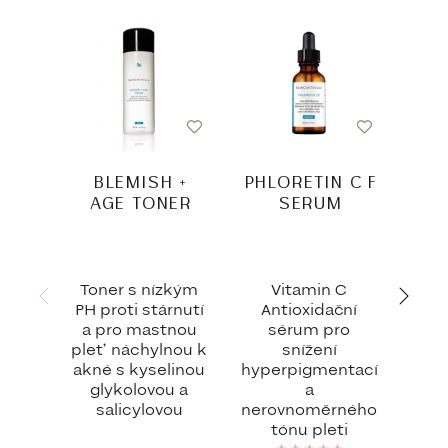
BESTSEL
BLEMISH +
PHLORETIN C F
AGE TONER
SERUM
ADV
F
Toner s nízkým
Vitamin C
Oční
PH proti stárnutí
Antioxidační
zlep
a pro mastnou
sérum pro
tma
pleť náchylnou k
snížení
vrá
akné s kyselinou
hyperpigmentací
p
glykolovou a
a
pok
salicylovou
nerovnoměrného
oč
tónu pleti
pr