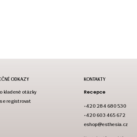
EČNÉ ODKAZY
KONTAKTY
Recepce
o kladené otázky
 se registrovat
+420 284 680 530
+420 603 465 672
eshop@esthesia.cz