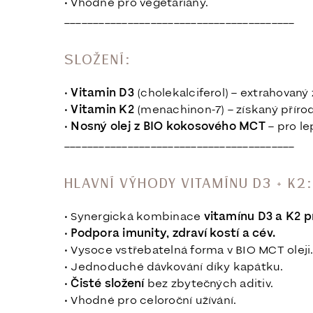
• Vhodné pro vegetariány.
________________________________________
SLOŽENÍ:
•
Vitamin D3
(cholekalciferol) – extrahovaný 
•
Vitamin K2
(menachinon-7) – získaný přírod
•
Nosný olej z BIO kokosového MCT
– pro le
________________________________________
HLAVNÍ VÝHODY VITAMÍNU D3 + K2:
• Synergická kombinace
vitamínu D3 a K2 p
•
Podpora imunity, zdraví kostí a cév.
• Vysoce vstřebatelná forma v BIO MCT oleji
• Jednoduché dávkování díky kapátku.
•
Čisté složení
bez zbytečných aditiv.
• Vhodné pro celoroční užívání.