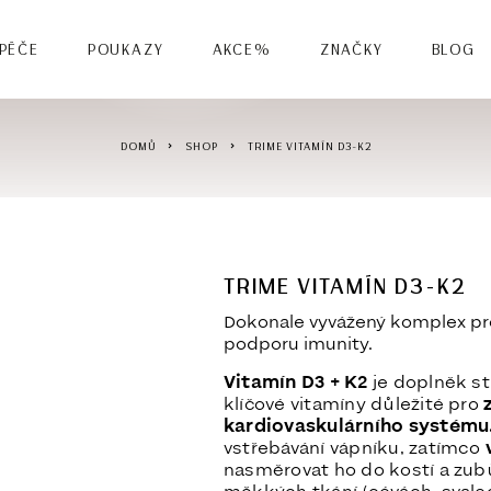
 PÉČE
POUKAZY
AKCE%
ZNAČKY
BLOG
DOMŮ
SHOP
TRIME VITAMÍN D3-K2
TRIME VITAMÍN D3-K2
Dokonale vyvážený komplex pro
podporu imunity.
Vitamín D3 + K2
je doplněk st
klíčové vitamíny důležité pro
z
kardiovaskulárního systému
vstřebávání vápníku, zatímco
nasměrovat ho do kostí a zubů