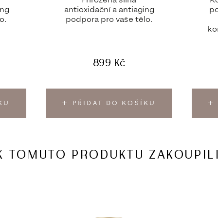
Přirozená silná
Ko
ing
antioxidační a antiaging
po
o.
podpora pro vaše tělo.
ko
899
Kč
KU
PŘIDAT DO KOŠÍKU
 K TOMUTO PRODUKTU ZAKOUPILI