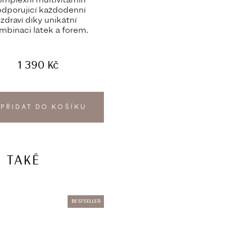
mplexní multivitamin
dporující každodenní
zdraví díky unikátní
mbinaci látek a forem.
1 390
Kč
PŘIDAT DO KOŠÍKU
 TAKÉ
BESTSELLER