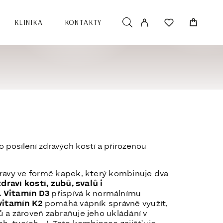
KLINIKA
KONTAKTY
 posílení zdravých kostí a přirozenou
ravy ve formě kapek, který kombinuje dva
draví kostí, zubů, svalů i
.
Vitamín D3
přispívá k normálnímu
vitamín K2
pomáhá vápník správně využít,
 a zároveň zabraňuje jeho ukládání v