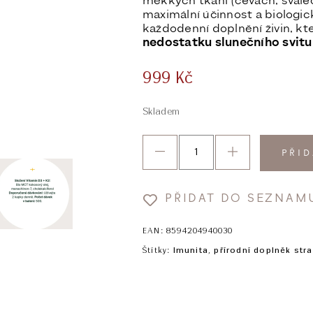
měkkých tkání (cévách, svalec
maximální účinnost a biologic
každodenní doplnění živin, kt
nedostatku slunečního svitu 
999
Kč
Skladem
PŘID
PŘIDAT DO SEZNAM
EAN:
8594204940030
Štítky:
Imunita
,
přírodní doplněk stra