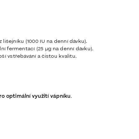
z lišejníku (1000 IU na denní dávku).
ní fermentací (25 µg na denní dávku).
pší vstřebávání a čistou kvalitu.
ro optimální využití vápníku
.
.