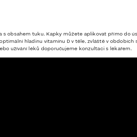
a s obsahem tuku. Kapky můžete aplikovat přímo do úst 
je optimální hladinu vitamínu D v těle, zvláště v obdob
 nebo užívání léků doporučujeme konzultaci s lékařem.