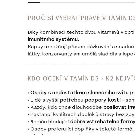
PROČ SI VYBRAT PRÁVĚ VITAMÍN D
Díky kombinaci těchto dvou vitamínů v op
imunitního systému.
Kapky umožňují přesné dávkování a snadné už
látky, konzervanty ani umělá sladidla a lepe
________________________________________
KDO OCENÍ VITAMÍN D3 + K2 NEJV
•
Osoby s nedostatkem slunečního svitu
(n
• Lidé s vyšší
potřebou podpory kostí
– sen
• Každý, kdo chce dlouhodobě
posilovat im
• Zastánci kvalitních doplňků stravy bez zb
• Rodiče hledající
dobře vstřebatelné formy 
• Osoby preferující doplňky v tekuté formě.