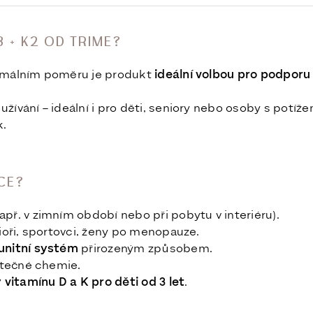
3 + K2 OD TRIME?
timálním poměru je produkt
ideální volbou pro podporu
ívání – ideální i pro děti, seniory nebo osoby s potíže
k.
ÍCE?
apř. v zimním období nebo při pobytu v interiéru).
ioři, sportovci, ženy po menopauze.
unitní systém
přirozeným způsobem.
ytečné chemie.
vitamínu D a K pro děti od 3 let
.