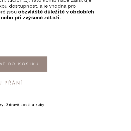
h, tucích,…). Tato kombinace zajišťuje
kou dostupnost, a je vhodná pro
eré jsou
obzvláště důležité v obdobích
nebo při zvýšené zátěži.
AT DO KOŠÍKU
U PŘÁNÍ
vy
,
Zdravé kosti a zuby