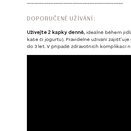
________________________________________
DOPORUČENÉ UŽÍVÁNÍ:
Užívejte 2 kapky denně,
ideálně během jídl
kaše či jogurtu). Pravidelné užívání zajišťu
do 3 let. V případě zdravotních komplikací