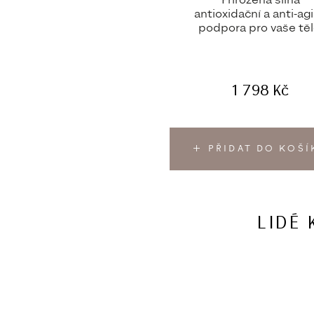
Přirozená silná
antioxidační a anti-ag
podpora pro vaše těl
1 798
Kč
PŘIDAT DO KOŠÍ
LIDÉ