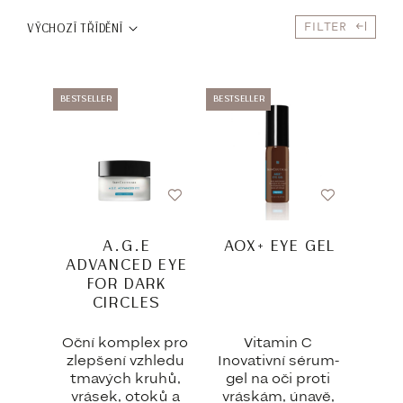
FILTER
VÝCHOZÍ TŘÍDĚNÍ
BESTSELLER
BESTSELLER
A.G.E
AOX+ EYE GEL
ADVANCED EYE
FOR DARK
CIRCLES
Oční komplex pro
Vitamin C
zlepšení vzhledu
Inovativní sérum-
tmavých kruhů,
gel na oči proti
vrásek, otoků a
vráskám, únavě,