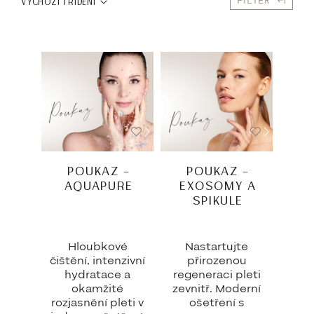
FILTER
VÝCHOZÍ TŘÍDĚNÍ
POUKAZ –
POUKAZ –
AQUAPURE
EXOSOMY A
SPIKULE
Hloubkové
Nastartujte
čištění, intenzivní
přirozenou
hydratace a
regeneraci pleti
okamžité
zevnitř. Moderní
rozjasnění pleti v
ošetření s