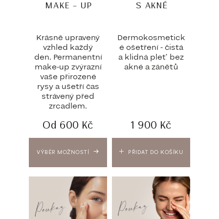
MAKE – UP
S AKNÉ
Krásně upravený
Dermokosmetick
vzhled každý
é ošetření - čistá
den. Permanentní
a klidná pleť bez
make-up zvýrazní
akné a zánětů
vaše přirozené
rysy a ušetří čas
strávený před
zrcadlem.
Od
600
Kč
1 900
Kč
VÝBĚR MOŽNOSTÍ
PŘIDAT DO KOŠÍKU