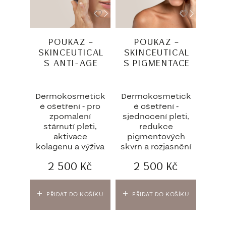
POUKAZ –
POUKAZ –
SKINCEUTICAL
SKINCEUTICAL
S ANTI-AGE
S PIGMENTACE
Dermokosmetick
Dermokosmetick
é ošetření - pro
é ošetření -
zpomalení
sjednocení pleti,
stárnutí pleti,
redukce
aktivace
pigmentových
kolagenu a výživa
skvrn a rozjasnění
2 500
Kč
2 500
Kč
PŘIDAT DO KOŠÍKU
PŘIDAT DO KOŠÍKU