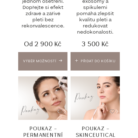
jednom ošetření.
exosomy a
Dopřejte si efekt
spikulemi
zdravé a zářivé
pomáhá zlepšit
pleti bez
kvalitu pleti a
rekonvalescence.
redukovat
nedokonalosti.
Od
2 900
Kč
3 500
Kč
VÝBĚR MOŽNOSTÍ
PŘIDAT DO KOŠÍKU
POUKAZ –
POUKAZ –
PERMANENTNÍ
SKINCEUTICAL