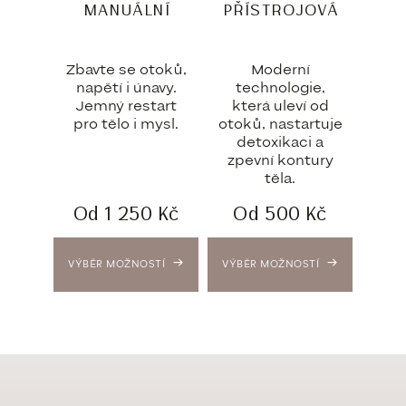
MANUÁLNÍ
PŘÍSTROJOVÁ
Zbavte se otoků,
Moderní
napětí i únavy.
technologie,
Jemný restart
která uleví od
pro tělo i mysl.
otoků, nastartuje
detoxikaci a
zpevní kontury
těla.
Od
1 250
Kč
Od
500
Kč
VÝBĚR MOŽNOSTÍ
VÝBĚR MOŽNOSTÍ