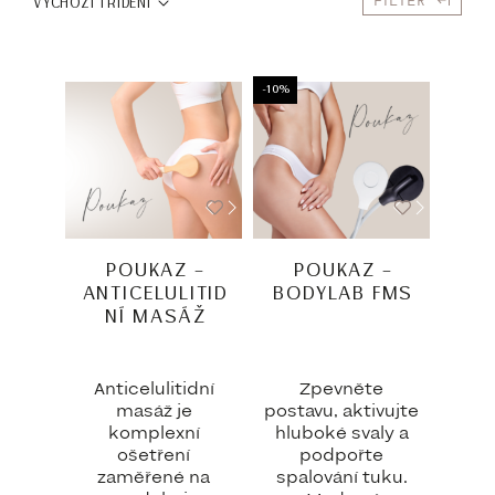
FILTER
VÝCHOZÍ TŘÍDĚNÍ
-10%
POUKAZ –
POUKAZ –
ANTICELULITID
BODYLAB FMS
NÍ MASÁŽ
Anticelulitidní
Zpevněte
masáž je
postavu, aktivujte
komplexní
hluboké svaly a
ošetření
podpořte
zaměřené na
spalování tuku.