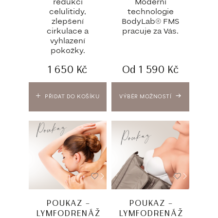
redukci
Moderní
celulitidy,
technologie
zlepšení
BodyLab® FMS
cirkulace a
pracuje za Vás.
vyhlazení
pokožky.
1 650
Kč
Od
1 590
Kč
PŘIDAT DO KOŠÍKU
VÝBĚR MOŽNOSTÍ
POUKAZ –
POUKAZ –
LYMFODRENÁŽ
LYMFODRENÁŽ