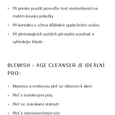
Při prvním použití proveďte test snášenlivosti na
malém kousku pokožky.
Při kontaktu s očima důkladně vypláchněte vodou.
Při přetrvávajících potížích přestaňte používat a
vyhledejte lékaře.
BLEMISH + AGE CLEANSER JE IDEÁLNÍ
PRO:
Mastnou a smíšenou pleť se sklonem k akné
Pleť s rozšířenými póry
Pleť se známkami stárnutí
Pleť s nerovnoměrným tón