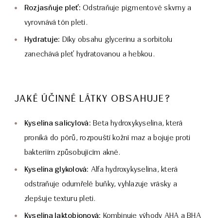
Rozjasňuje pleť:
Odstraňuje pigmentové skvrny a
vyrovnává tón pleti.
Hydratuje:
Díky obsahu glycerinu a sorbitolu
zanechává pleť hydratovanou a hebkou.
JAKÉ ÚČINNÉ LÁTKY OBSAHUJE?
Kyselina salicylová:
Beta hydroxykyselina, která
proniká do pórů, rozpouští kožní maz a bojuje proti
bakteriím způsobujícím akné.
Kyselina glykolová:
Alfa hydroxykyselina, která
odstraňuje odumřelé buňky, vyhlazuje vrásky a
zlepšuje texturu pleti.
Kyselina laktobionová:
Kombinuje výhody AHA a BHA