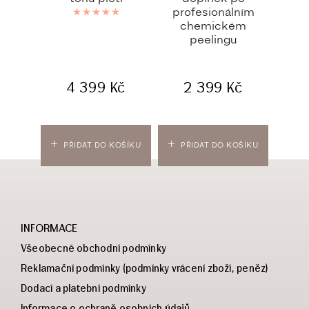
profesionálním
Hodnocení
5.00
z 5
chemickém
peelingu
4 399
Kč
2 399
Kč
PŘIDAT DO KOŠÍKU
PŘIDAT DO KOŠÍKU
PŘ
INFORMACE
Všeobecné obchodní podmínky
Reklamační podmínky (podmínky vrácení zboží, peněz)
Dodací a platební podmínky
Informace o ochraně osobních údajů