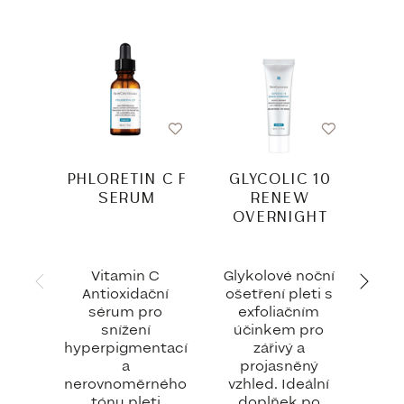
BESTSEL
PHLORETIN C F
GLYCOLIC 10
AO
SERUM
RENEW
OVERNIGHT
Vitamin C
Glykolové noční
Antioxidační
ošetření pleti s
Inov
sérum pro
exfoliačním
gel
snížení
účinkem pro
vrá
hyperpigmentací
zářivý a
a
projasněný
nerovnoměrného
vzhled. Ideální
tónu pleti
doplňek po