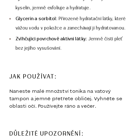
kyselin, jemně exfoliuje a hydratuje.
Glycerin a sorbitol:
Přirozené hydratační látky, které
vážou vodu v pokožce a zanechávají ji hydratovanou.
Zvlhčující povrchově aktivní látky:
Jemně čistí pleť
bez jejího vysušování.
JAK POUŽÍVAT:
Naneste malé množství tonika na vatový
tampon a jemně přetřete obličej. Vyhněte se
oblasti očí. Používejte ráno a večer.
DŮLEŽITÉ UPOZORNĚNÍ: