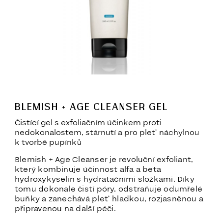
BLEMISH + AGE CLEANSER GEL
Čistící gel s exfoliačním účinkem proti
nedokonalostem, stárnutí a pro pleť náchylnou
k tvorbě pupínků
Blemish + Age Cleanser je revoluční exfoliant,
který kombinuje účinnost alfa a beta
hydroxykyselin s hydratačními složkami. Díky
tomu dokonale čistí póry, odstraňuje odumřelé
buňky a zanechává pleť hladkou, rozjasněnou a
připravenou na další péči.