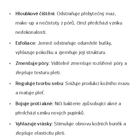
Hloubkové čištění:
Odstraňuje přebytečný maz,
make-up a nečistoty z pórů, čímž předchází vzniku
nedokonalostí.
Exfoliace:
Jemně odstraňuje odumřelé buňky,
vyhlazuje pokožku a zjemňuje její strukturu.
Zmenšuje póry:
Viditelně zmenšuje rozšířené póry a
zlepšuje texturu pleti.
Reguluje tvorbu sebu:
Snižuje produkci kožního mazu
a matuje pleť.
Bojuje proti akné:
Ničí bakterie způsobující akné a
předchází vzniku nových pupínků.
Vyhlazuje vrásky:
Stimuluje obnovu kožních buněk a
zlepšuje elasticitu pleti.