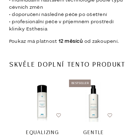
• individuální nastavení technologie podle typu
cévních změn
• doporučení následné péče po ošetření
• profesionální péče v příjemném prostředí
kliniky Esthesia
Poukaz má platnost
12 měsíců
od zakoupení.
SKVĚLE DOPLNÍ TENTO PRODUKT
BESTSELLER
EQUALIZING
GENTLE