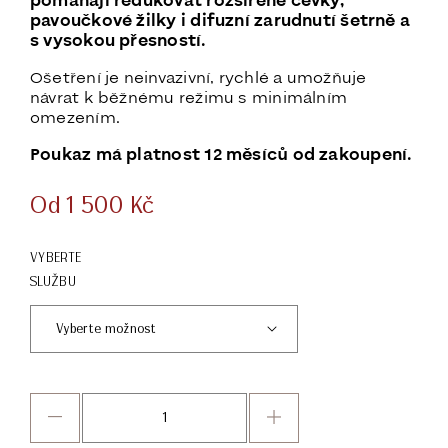
pomáhají redukovat rozšířené cévky,
pavoučkové žilky i difuzní zarudnutí šetrně a
s vysokou přesností.
Ošetření je neinvazivní, rychlé a umožňuje
návrat k běžnému režimu s minimálním
omezením.
Poukaz má platnost 12 měsíců od zakoupení.
Od
1 500
Kč
VYBERTE
SLUŽBU