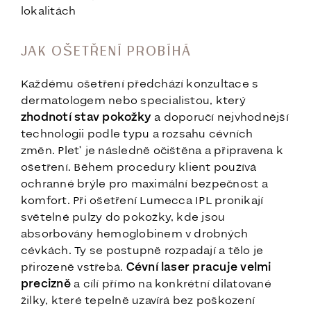
lokalitách
JAK OŠETŘENÍ PROBÍHÁ
Každému ošetření předchází konzultace s
dermatologem nebo specialistou, který
zhodnotí stav pokožky
a doporučí nejvhodnější
technologii podle typu a rozsahu cévních
změn. Pleť je následně očištěna a připravena k
ošetření. Během procedury klient používá
ochranné brýle pro maximální bezpečnost a
komfort. Při ošetření Lumecca IPL pronikají
světelné pulzy do pokožky, kde jsou
absorbovány hemoglobinem v drobných
cévkách. Ty se postupně rozpadají a tělo je
přirozeně vstřebá.
Cévní laser pracuje velmi
precizně
a cílí přímo na konkrétní dilatované
žilky, které tepelně uzavírá bez poškození