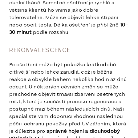
okolní tkáně. Samotné ošetření je rychlé a
většina klientů ho vnímá jako dobře
tolerovatelné. Může se objevit lehké štípání
nebo pocit tepla. Délka ošetření je přibližně
10–
30 minut
podle rozsahu.
REKONVALESCENCE
Po ošetření může být pokožka krátkodobě
citlivější nebo lehce zarudlá, což je běžná
reakce a obvykle během několika hodin až dnů
odezní. U některých cévních změn se může
přechodně objevit tmavší zbarvení ošetřených
míst, které je součástí procesu regenerace a
postupně mizí během následujících dnů. Naši
specialisté vám doporučí vhodnou následnou
péči i ochranu pokožky před UV zářením, která
je důležitá pro
správné hojení a dlouhodobý