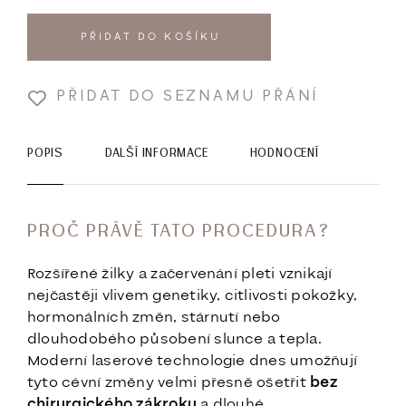
PŘIDAT DO KOŠÍKU
PŘIDAT DO SEZNAMU PŘÁNÍ
POPIS
DALŠÍ INFORMACE
HODNOCENÍ
PROČ PRÁVĚ TATO PROCEDURA?
Rozšířené žilky a začervenání pleti vznikají
nejčastěji vlivem genetiky, citlivosti pokožky,
hormonálních změn, stárnutí nebo
dlouhodobého působení slunce a tepla.
Moderní laserové technologie dnes umožňují
tyto cévní změny velmi přesně ošetřit
bez
chirurgického zákroku
a dlouhé