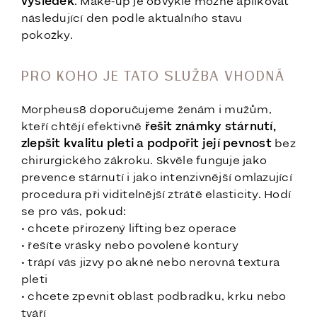
výsledek
. Make-up je obvykle možné aplikovat
následující den podle aktuálního stavu
pokožky.
PRO KOHO JE TATO SLUŽBA VHODNÁ
Morpheus8 doporučujeme ženám i mužům,
kteří chtějí efektivně
řešit známky stárnutí,
zlepšit kvalitu pleti a podpořit její pevnost
bez
chirurgického zákroku. Skvěle funguje jako
prevence stárnutí i jako intenzivnější omlazující
procedura při viditelnější ztrátě elasticity. Hodí
se pro vás, pokud:
• chcete přirozený lifting bez operace
• řešíte vrásky nebo povolené kontury
• trápí vás jizvy po akné nebo nerovná textura
pleti
• chcete zpevnit oblast podbradku, krku nebo
tváří