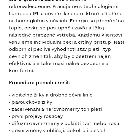
rekonvalescence. Pracujeme s technologiemi
Lumecca IPL a cévním laserem, které cílí přímo
na hemoglobin v cévách. Energie se přemění na
teplo, cévka se postupně uzavře a tělo ji
následně přirozeně vstřebá. Každému klientovi
věnujeme individuální péči a citlivý přístup. Naši
odborníci pečlivě vyhodnotí stav pleti i typ
cévních změn tak, aby bylo ošetření nejen
efektivní, ale také maximálně bezpečné a
komfortní.
Procedura pomáhá řešit:
• viditelné žilky a drobné cévní linie
• pavoučkové žilky
• začervenání a nerovnoměrný tón pleti
• první projevy rosacey
• difuzní cévní změny v oblasti tváří nebo nosu
• cévní změny v obličeji, dekoltu i dalších