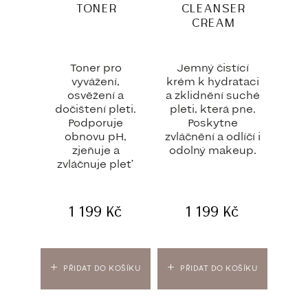
TONER
CLEANSER
CREAM
Toner pro
Jemný čistící
vyvážení,
krém k hydrataci
osvěžení a
a zklidnění suché
dočištení pleti.
pleti, která pne.
Podporuje
Poskytne
obnovu pH,
zvláčnění a odlíčí i
zjeňuje a
odolný makeup.
zvláčnuje pleť
1 199
Kč
1 199
Kč
PŘIDAT DO KOŠÍKU
PŘIDAT DO KOŠÍKU