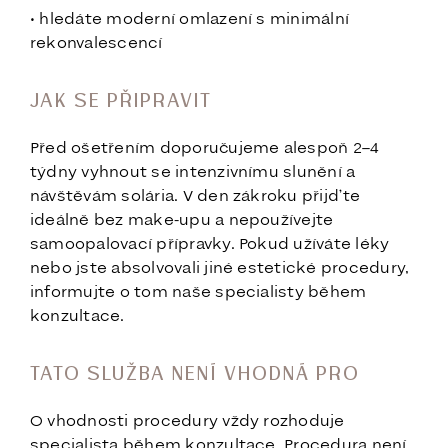
• hledáte moderní omlazení s minimální
rekonvalescencí
JAK SE PŘIPRAVIT
Před ošetřením doporučujeme alespoň 2–4
týdny vyhnout se intenzivnímu slunění a
návštěvám solária. V den zákroku přijďte
ideálně bez make-upu a nepoužívejte
samoopalovací přípravky. Pokud užíváte léky
nebo jste absolvovali jiné estetické procedury,
informujte o tom naše specialisty během
konzultace.
TATO SLUŽBA NENÍ VHODNÁ PRO
O vhodnosti procedury vždy rozhoduje
specialista během konzultace. Procedura není