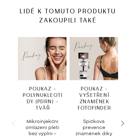
LIDÉ K TOMUTO PRODUKTU
ZAKOUPILI TAKÉ
POUKAZ –
POUKAZ –
P
POLYNUKLEOTI
VYŠETŘENÍ
L
DY (PDRN) –
ZNAMÉNEK
TVÁŘ
FOTOFINDER
Mikroinjekční
Špičková
Hla
omlazení pleti
prevence
be
bez výplní –
znamének díky
Po