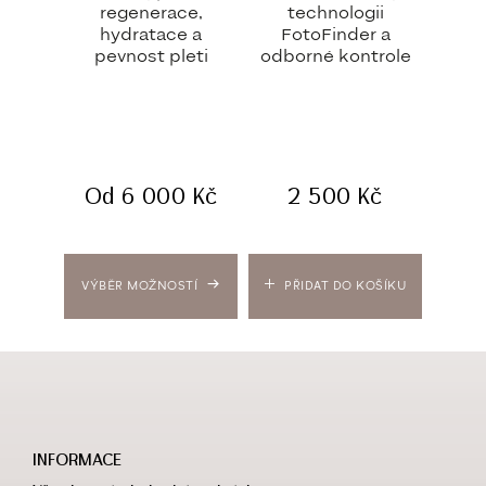
regenerace,
technologii
hydratace a
FotoFinder a
p
pevnost pleti
odborné kontrole
Od
6 000
Kč
2 500
Kč
O
VÝBĚR MOŽNOSTÍ
PŘIDAT DO KOŠÍKU
VÝBĚ
INFORMACE