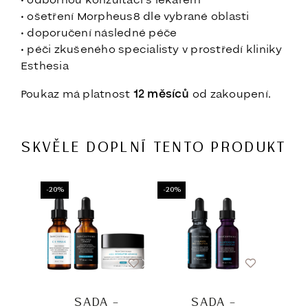
• odbornou konzultaci s lékařem
• ošetření Morpheus8 dle vybrané oblasti
• doporučení následné péče
• péči zkušeného specialisty v prostředí kliniky
Esthesia
Poukaz má platnost
12 měsíců
od zakoupení.
SKVĚLE DOPLNÍ TENTO PRODUKT
-20%
-20%
-20%
SADA –
SADA –