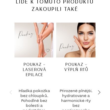
LIDÉ K TOMUTO PRODUKTU
ZAKOUPILI TAKÉ
POUKAZ –
POUKAZ –
P
LASEROVÁ
VÝPLŇ RTŮ
CA
EPILACE
Hladká pokožka
Přirozeně plnější,
H
bez chloupků.
hydratované a
v
Pohodlně bez
harmonické rty
pr
bolesti a
bez
svě