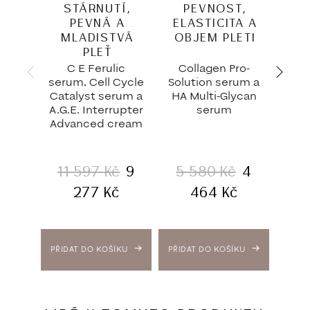
STÁRNUTÍ,
PEVNOST,
PEVNÁ A
ELASTICITA A
Z
MLADISTVÁ
OBJEM PLETI
KO
PLEŤ
C E Ferulic
Collagen Pro-
P-T
serum, Cell Cycle
Solution serum a
A.g.
Catalyst serum a
HA Multi-Glycan
U
A.G.E. Interrupter
serum
Advanced cream
11 597
Kč
9
5 580
Kč
4
7
277
Kč
464
Kč
PŘIDAT DO KOŠÍKU
PŘIDAT DO KOŠÍKU
PŘIDA