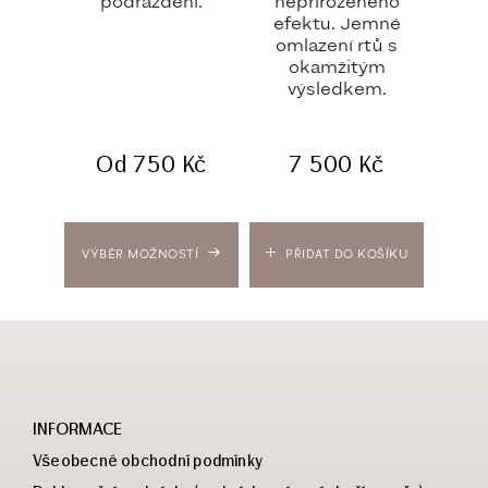
podráždění.
nepřirozeného
m
efektu. Jemné
l
omlazení rtů s
pee
okamžitým
výsledkem.
Od
750
Kč
7 500
Kč
VÝBĚR MOŽNOSTÍ
PŘIDAT DO KOŠÍKU
PŘ
INFORMACE
Všeobecné obchodní podmínky