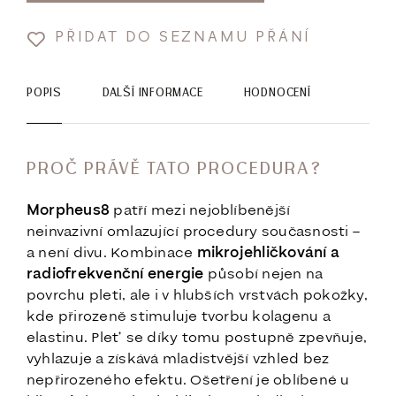
PŘIDAT DO SEZNAMU PŘÁNÍ
POPIS
DALŠÍ INFORMACE
HODNOCENÍ
PROČ PRÁVĚ TATO PROCEDURA?
Morpheus8
patří mezi nejoblíbenější
neinvazivní omlazující procedury současnosti –
a není divu. Kombinace
mikrojehličkování a
radiofrekvenční energie
působí nejen na
povrchu pleti, ale i v hlubších vrstvách pokožky,
kde přirozeně stimuluje tvorbu kolagenu a
elastinu. Pleť se díky tomu postupně zpevňuje,
vyhlazuje a získává mladistvější vzhled bez
nepřirozeného efektu. Ošetření je oblíbené u