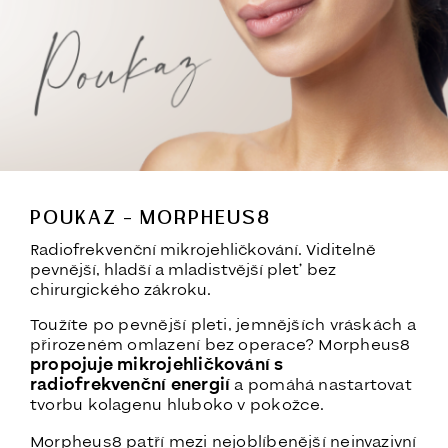
POUKAZ – MORPHEUS8
Radiofrekvenční mikrojehličkování. Viditelně
pevnější, hladší a mladistvější pleť bez
chirurgického zákroku.
Toužíte po pevnější pleti, jemnějších vráskách a
přirozeném omlazení bez operace? Morpheus8
propojuje mikrojehličkování s
radiofrekvenční energií
a pomáhá nastartovat
tvorbu kolagenu hluboko v pokožce.
Morpheus8 patří mezi nejoblíbenější neinvazivní