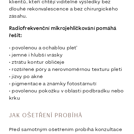
klientů, kteří chtějí viditelné výsledky bez
dlouhé rekonvalescence a bez chirurgického
zásahu.
Radiofrekvenční mikrojehličkování pomáhá
řešit:
• povolenou a ochablou pleť
• jemné i hlubší vrásky
• ztrátu kontur obličeje
• rozšířené póry a nerovnoměrnou texturu pleti
• jizvy po akné
• pigmentace a známky fotostárnutí
• povolenou pokožku v oblasti podbradku nebo
krku
JAK OŠETŘENÍ PROBÍHÁ
Před samotným ošetřením probíhá konzultace