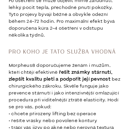
Po ošetření se může objevit mírné zarudnutí,
lehký pocit tepla, přechodné pnutí pokožky.
Tyto projevy bývají běžné a obvykle odezní
během 24–72 hodin. Pro maximální efekt bývá
doporučena kúra 2–4 ošetření v odstupu
několika týdnů.
PRO KOHO JE TATO SLUŽBA VHODNÁ
Morpheus8 doporučujeme ženám i mužům,
kteří chtějí efektivně
řešit známky stárnutí,
zlepšit kvalitu pleti a podpořit její pevnost
bez
chirurgického zákroku. Skvěle funguje jako
prevence stárnutí i jako intenzivnější omlazující
procedura při viditelnější ztrátě elasticity. Hodí
se pro vás, pokud:
• chcete přirozený lifting bez operace
• řešíte vrásky nebo povolené kontury
• trápí vás jizvy po akné nebo nerovná textura