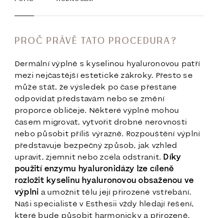
PROČ PRÁVĚ TATO PROCEDURA?
Dermální výplně s kyselinou hyaluronovou patří
mezi nejčastější estetické zákroky. Přesto se
může stát, že výsledek po čase přestane
odpovídat představám nebo se změní
proporce obličeje. Některé výplně mohou
časem migrovat, vytvořit drobné nerovnosti
nebo působit příliš výrazně. Rozpouštění výplní
představuje bezpečný způsob, jak vzhled
upravit, zjemnit nebo zcela odstranit.
Díky
použití enzymu hyaluronidázy lze cíleně
rozložit kyselinu hyaluronovou obsaženou ve
výplni
a umožnit tělu její přirozené vstřebání.
Naši specialisté v Esthesii vždy hledají řešení,
které bude působit harmonicky a přirozeně.