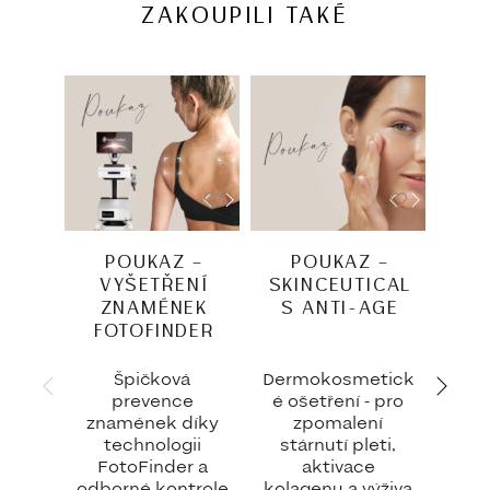
ZAKOUPILI TAKÉ
POUKAZ –
POUKAZ –
P
VYŠETŘENÍ
SKINCEUTICAL
V
ZNAMÉNEK
S ANTI-AGE
Z
FOTOFINDER
DE
Špičková
Dermokosmetick
C
prevence
é ošetření - pro
zd
znamének díky
zpomalení
p
technologii
stárnutí pleti,
FotoFinder a
aktivace
v
odborné kontrole
kolagenu a výživa
klíč