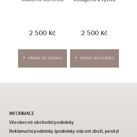
léč
2 500
Kč
2 500
Kč
PŘIDAT DO KOŠÍKU
PŘIDAT DO KOŠÍKU
PŘ
INFORMACE
Všeobecné obchodní podmínky
Reklamační podmínky (podmínky vrácení zboží, peněz)