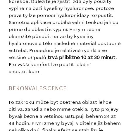
korekce. Důležité je zjistit, zda byly použity
výplně na bázi kyseliny hyaluronové, protože
právě ty lze pomocí hyaluronidázy rozpustit.
Samotná aplikace probíhá velmi tenkou jehlou
přímo do oblasti s výplní. Enzym začne
okamžitě působit na vazby kyseliny
hyaluronové a tělo následně materiál postupně
vstřebá. Procedura je relativně rychlá a ve
většině případů
trvá přibližně 10 až 30 minut.
Pro vyšší komfort lze použít lokální
anestetikum.
REKONVALESCENCE
Po zákroku může být ošetřená oblast lehce
citlivá, zarudlá nebo mírně oteklá. Tyto projevy
bývají běžné a většinou ustupují během 24 až
48 hodin. První změny bývají viditelné již během
několika dnů, finální efekt se stabilizuje