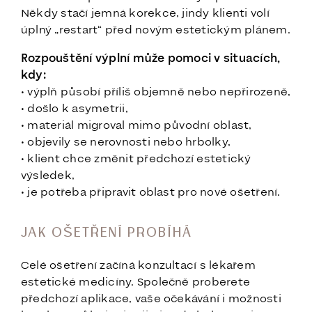
Někdy stačí jemná korekce, jindy klienti volí
úplný „restart“ před novým estetickým plánem.
Rozpouštění výplní může pomoci v situacích,
kdy:
• výplň působí příliš objemně nebo nepřirozeně,
• došlo k asymetrii,
• materiál migroval mimo původní oblast,
• objevily se nerovnosti nebo hrbolky,
• klient chce změnit předchozí estetický
výsledek,
• je potřeba připravit oblast pro nové ošetření.
JAK OŠETŘENÍ PROBÍHÁ
Celé ošetření začíná konzultací s lékařem
estetické medicíny. Společně proberete
předchozí aplikace, vaše očekávání i možnosti