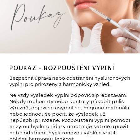
POUKAZ – ROZPOUŠTĚNÍ VÝPLNÍ
Bezpečná úprava nebo odstranění hyaluronových
výplní pro přirozený a harmonický vzhled.
Ne vždy výsledek výplní odpovídá představám.
Někdy mohou rty nebo kontury působit příliš
výrazně, objeví se asymetrie, migrace materiálu
nebo jednoduše pocit, že výsledek už
nepůsobí přirozeně. Rozpouštění výplní pomocí
enzymu hyaluronidázy umožňuje šetrně upravit
nebo odstranit hyaluronovou výplň a vrátit
obličeji harmonii i lehkost.