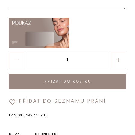
PŘIDAT DO KOŠÍKU
PŘIDAT DO SEZNAMU PŘÁNÍ
EAN:
0859422735885
POPIS
HODNOCENÍ