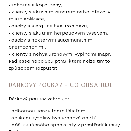
• těhotné a kojící ženy,
• klienty s aktivním zánětem nebo infekcí v
místě aplikace,
• osoby s alergií na hyaluronidázu,
• klienty s akutním herpetickým výsevem,
• osoby s některými autoimunitními
onemocněními,
• klienty s nehyaluronovými výplněmi (např.
Radiesse nebo Sculptra), které nelze tímto
způsobem rozpustit.
DÁRKOVÝ POUKAZ – CO OBSAHUJE
Dárkový poukaz zahrnuje:
• odbornou konzultaci s lékařem
• aplikaci kyseliny hyaluronové do rtů
• péči zkušeného specialisty v prostředí kliniky