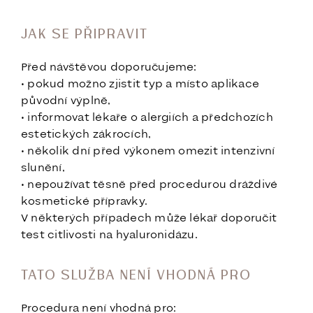
JAK SE PŘIPRAVIT
Před návštěvou doporučujeme:
• pokud možno zjistit typ a místo aplikace
původní výplně,
• informovat lékaře o alergiích a předchozích
estetických zákrocích,
• několik dní před výkonem omezit intenzivní
slunění,
• nepoužívat těsně před procedurou dráždivé
kosmetické přípravky.
V některých případech může lékař doporučit
test citlivosti na hyaluronidázu.
TATO SLUŽBA NENÍ VHODNÁ PRO
Procedura není vhodná pro: