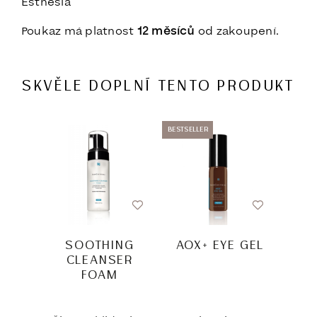
Esthesia
Poukaz má platnost
12 měsíců
od zakoupení.
SKVĚLE DOPLNÍ TENTO PRODUKT
BESTSELLER
-20%
SOOTHING
AOX+ EYE GEL
SA
CLEANSER
AG
FOAM