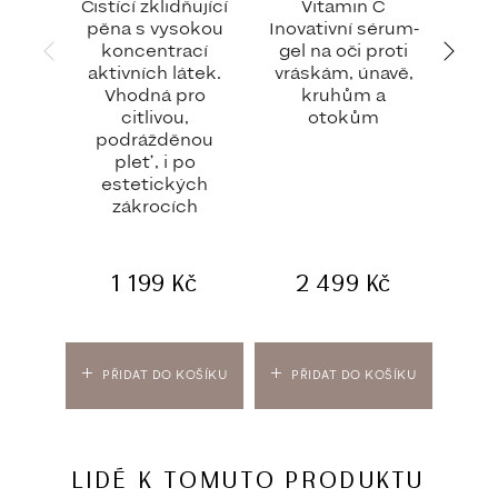
Čistící zklidňující
Vitamin C
A.G.
pěna s vysokou
Inovativní sérum-
Adva
koncentrací
gel na oči proti
Ad
aktivních látek.
vráskám, únavě,
Vhodná pro
kruhům a
citlivou,
otokům
podrážděnou
pleť, i po
estetických
zákrocích
7
1 199
Kč
2 499
Kč
PŘIDAT DO KOŠÍKU
PŘIDAT DO KOŠÍKU
PŘIDA
LIDÉ K TOMUTO PRODUKTU