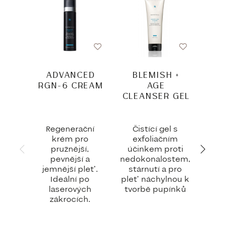
ADVANCED
BLEMISH +
HY
RGN-6 CREAM
AGE
CLEANSER GEL
Regenerační
Čistící gel s
H
krém pro
exfoliačním
gelo
pružnější,
účinkem proti
de
pevnější a
nedokonalostem,
pok
jemnější pleť.
stárnutí a pro
ch
Ideální po
pleť náchylnou k
laserových
tvorbě pupínků
rovn
zákrocích.
d
r