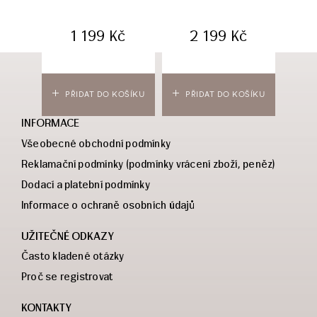
1 199
Kč
2 199
Kč
PŘIDAT DO KOŠÍKU
PŘIDAT DO KOŠÍKU
PŘ
INFORMACE
Všeobecné obchodní podmínky
Reklamační podmínky (podmínky vrácení zboží, peněz)
Dodací a platební podmínky
Informace o ochraně osobních údajů
UŽITEČNÉ ODKAZY
Často kladené otázky
Proč se registrovat
KONTAKTY