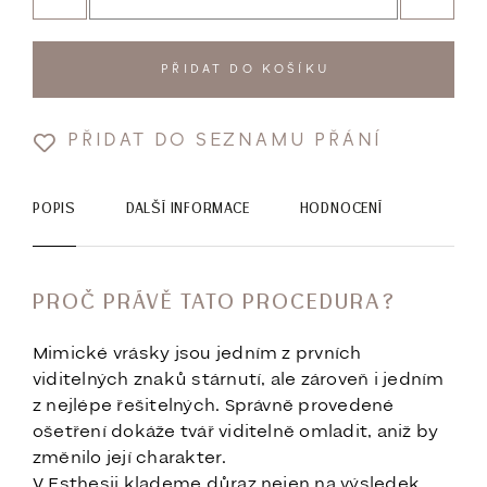
PŘIDAT DO KOŠÍKU
PŘIDAT DO SEZNAMU PŘÁNÍ
POPIS
DALŠÍ INFORMACE
HODNOCENÍ
PROČ PRÁVĚ TATO PROCEDURA?
Mimické vrásky jsou jedním z prvních
viditelných znaků stárnutí, ale zároveň i jedním
z nejlépe řešitelných. Správně provedené
ošetření dokáže tvář viditelně omladit, aniž by
změnilo její charakter.
V Esthesii klademe důraz nejen na výsledek,