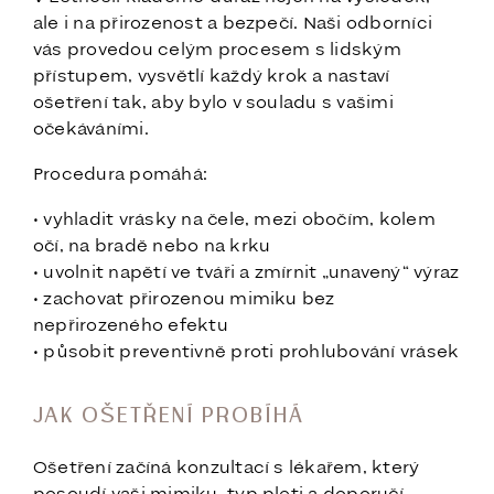
ale i na přirozenost a bezpečí. Naši odborníci
vás provedou celým procesem s lidským
přístupem, vysvětlí každý krok a nastaví
ošetření tak, aby bylo v souladu s vašimi
očekáváními.
Procedura pomáhá:
• vyhladit vrásky na čele, mezi obočím, kolem
očí, na bradě nebo na krku
• uvolnit napětí ve tváři a zmírnit „unavený“ výraz
• zachovat přirozenou mimiku bez
nepřirozeného efektu
• působit preventivně proti prohlubování vrásek
JAK OŠETŘENÍ PROBÍHÁ
Ošetření začíná konzultací s lékařem, který