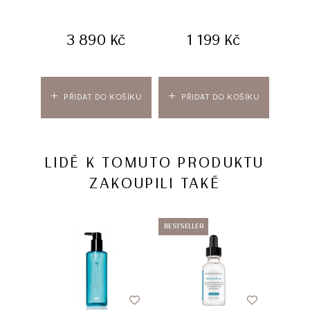
3 890
Kč
1 199
Kč
PŘIDAT DO KOŠÍKU
PŘIDAT DO KOŠÍKU
PŘ
LIDÉ K TOMUTO PRODUKTU
ZAKOUPILI TAKÉ
BESTSELLER