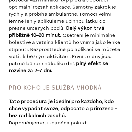
posoudí vaši mimiku, typ pleti a doporučí
optimální rozsah aplikace. Samotný zákrok je
rychlý a probíhá ambulantně. Pomocí velmi
jemné jehly aplikujeme účinnou látku do
přesně určených bodů.
Celý výkon trvá
přibližně 10–20 minut.
Ošetření je minimálně
bolestivé a většina klientů ho vnímá jako lehké
štípnutí. Bezprostředně po aplikaci se můžete
vrátit k běžným aktivitám. První změny jsou
patrné během několika dní,
plný efekt se
rozvine za 2–7 dní.
PRO KOHO JE SLUŽBA VHODNÁ
Tato procedura je ideální pro každého, kdo
chce vypadat svěže, odpočatě a přirozeně –
bez radikálních zásahů.
Doporučujeme ji zejména pokud: