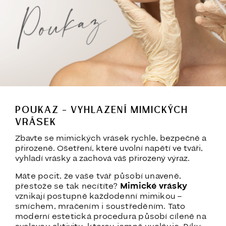
POUKAZ – VYHLAZENÍ MIMICKÝCH
VRÁSEK
Zbavte se mimických vrásek rychle, bezpečně a
přirozeně. Ošetření, které uvolní napětí ve tváři,
vyhladí vrásky a zachová váš přirozený výraz.
Máte pocit, že vaše tvář působí unaveně,
přestože se tak necítíte?
Mimické vrásky
vznikají postupně každodenní mimikou –
smíchem, mračením i soustředěním. Tato
moderní estetická procedura působí cíleně na