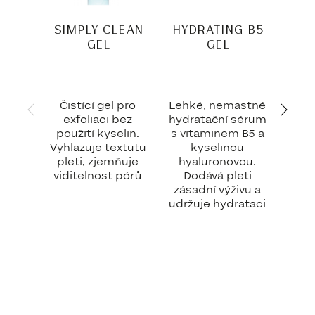
SIMPLY CLEAN
HYDRATING B5
GEL
GEL
BR
T
Čistící gel pro
Lehké, nemastné
R
exfoliaci bez
hydratační sérum
hyd
použití kyselin.
s vitaminem B5 a
s 3
Vyhlazuje textutu
kyselinou
a
pleti, zjemňuje
hyaluronovou.
viditelnost pórů
Dodává pleti
sj
zásadní výživu a
p
udržuje hydrataci
di
v
z
p
hyp