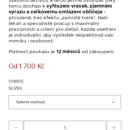
svalovou aktivitu, kterou jemně uvolňuje. Díky
tomu dochází k
vyhlazení vrásek, zjemnění
výrazu a celkovému omlazení obličeje
–
přirozeně, bez efektu „zamrzlé tváře“. Naši
lékaři a specialisté pracují s maximální
precizností a citem pro detail. Každé ošetření
je individuální, aby výsledek respektoval vaši
mimiku i osobnost.
Platnost poukazu je
12 měsíců
od zakoupení.
Od
1 700
Kč
VYBERTE
SLUŽBU