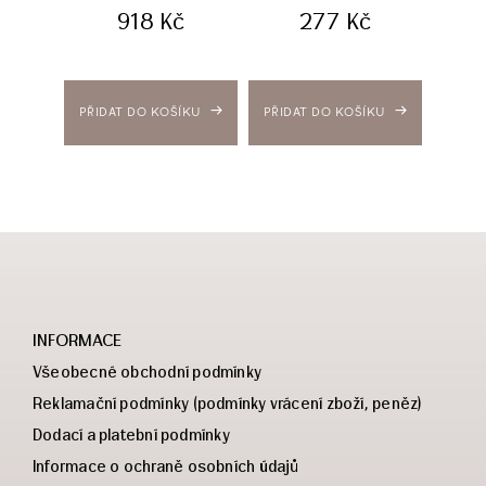
918
Kč
277
Kč
PŘIDAT DO KOŠÍKU
PŘIDAT DO KOŠÍKU
PŘIDA
INFORMACE
Všeobecné obchodní podmínky
Reklamační podmínky (podmínky vrácení zboží, peněz)
Dodací a platební podmínky
Informace o ochraně osobních údajů