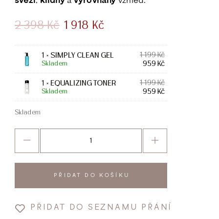
svěží
,
klidný
a
vyrovnaný
vzhled.
2 398
Kč
1 918
Kč
1 199
Kč
1 ×
SIMPLY CLEAN GEL
959
Kč
Skladem
1 199
Kč
1 ×
EQUALIZING TONER
959
Kč
Skladem
Skladem
PŘIDAT DO KOŠÍKU
PŘIDAT DO SEZNAMU PŘÁNÍ