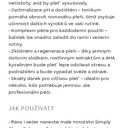
nečistoty, aniž by pleť vysušovaly.
• Optimalizace pH a dočištění – tonikum
pomáhá obnovit rovnováhu pleti, čímž zvyšuje
účinnost dalších výrobků ve vaší rutině.
• Komplexní péče pro každodenní použití –
balíček lze snadno zařadit do ranní i večerní
rutiny.
• Zklidnění a regenerace pleti – díky jemným
čisticím složkám, rostlinným extraktům a AHA
kyselinám bude pleť lépe odolávat stresu a
podráždění a bude vypadat svěže a zdravě.
• Skvělý dárek pro citlivou pleť – ideální pro
někoho, kdo potřebuje jemnou, ale
profesionální péči.
JAK POUŽÍVAT?
• Ráno i večer naneste malé množství Simply