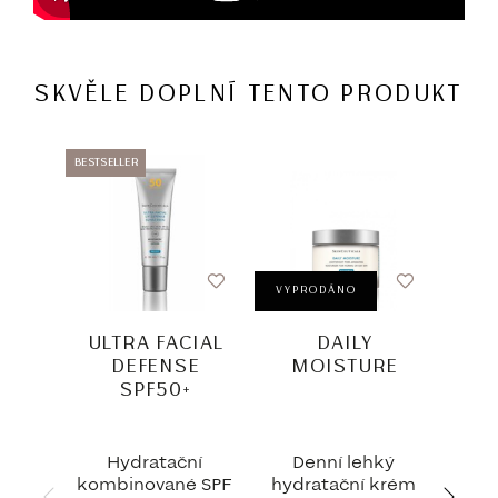
SKVĚLE DOPLNÍ TENTO PRODUKT
BESTSELLER
BESTSEL
VYPRODÁNO
ULTRA FACIAL
DAILY
C 
DEFENSE
MOISTURE
SPF50+
Hydratační
Denní lehký
kombinované SPF
hydratační krém
An