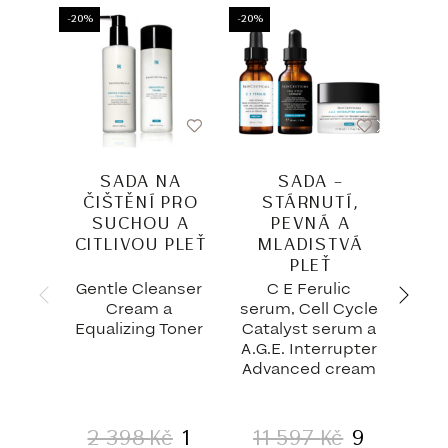
-20%
-20%
-20%
SADA NA
SADA –
SA
ČIŠTĚNÍ PRO
STÁRNUTÍ,
AG
SUCHOU A
PEVNÁ A
CITLIVOU PLEŤ
MLADISTVÁ
PLEŤ
Gentle Cleanser
C E Ferulic
A.G.
Cream a
serum, Cell Cycle
Adva
Equalizing Toner
Catalyst serum a
Ad
A.G.E. Interrupter
Advanced cream
2 398
Kč
1
11 597
Kč
9
7