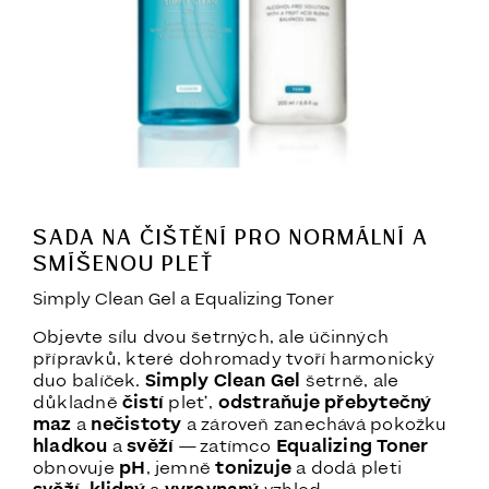
SADA NA ČIŠTĚNÍ PRO NORMÁLNÍ A
SMÍŠENOU PLEŤ
Simply Clean Gel a Equalizing Toner
Objevte sílu dvou šetrných, ale účinných
přípravků, které dohromady tvoří harmonický
duo balíček.
Simply Clean Gel
šetrně, ale
důkladně
čistí
pleť,
odstraňuje přebytečný
maz
a
nečistoty
a zároveň zanechává pokožku
hladkou
a
svěží
— zatímco
Equalizing Toner
obnovuje
pH
, jemně
tonizuje
a dodá pleti