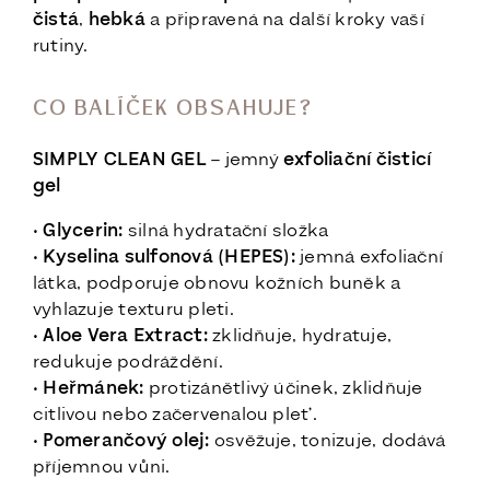
čistá
,
hebká
a připravená na další kroky vaší
rutiny.
CO BALÍČEK OBSAHUJE?
SIMPLY CLEAN GEL
– jemný
exfoliační
čisticí
gel
•
Glycerin:
silná hydratační složka
•
Kyselina sulfonová (HEPES):
jemná exfoliační
látka, podporuje obnovu kožních buněk a
vyhlazuje texturu pleti.
•
Aloe Vera Extract:
zklidňuje, hydratuje,
redukuje podráždění.
•
Heřmánek:
protizánětlivý účinek, zklidňuje
citlivou nebo začervenalou pleť.
•
Pomerančový olej:
osvěžuje, tonizuje, dodává
příjemnou vůni.