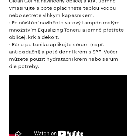
Clean Gel na navlhčený obličej a krk. Jemně
vmasírujte a poté opláchněte teplou vodou
nebo setřete vlhkým kapesníkem.
• Po očištění navlhčete vatový tampón malým
množstvím Equalizing Toneru a jemně přetřete
obličej, krk a dekolt.
• Ráno po toniku aplikujte sérum (např.
antioxidační) a poté denní krém s SPF. Večer
můžete použít hydratační krém nebo sérum
dle potřeby.