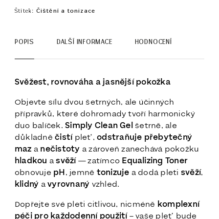
Štítek:
Čištění a tonizace
POPIS
DALŠÍ INFORMACE
HODNOCENÍ
Svěžest, rovnováha a jasnější pokožka
Objevte sílu dvou šetrných, ale účinných
přípravků, které dohromady tvoří harmonický
duo balíček.
Simply Clean Gel
šetrně, ale
důkladně
čistí
pleť,
odstraňuje přebytečný
maz
a
nečistoty
a zároveň zanechává pokožku
hladkou
a
svěží
— zatímco
Equalizing Toner
obnovuje
pH
, jemně
tonizuje
a dodá pleti
svěží
,
klidný
a
vyrovnaný
vzhled.
Dopřejte své pleti citlivou, nicméně
komplexní
péči pro každodenní použití
– vaše pleť bude