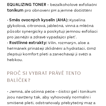
EQUALIZING TONER
– bezalkoholové exfoliační
tonikum
pro obnovení pH a jemné dočištění
•
Směs ovocných kyselin (AHA):
Kyselina
glykolová, citronová, jablečná, vinná a mléčná
působí synergicky a poskytují jemnou exfoliaci
pro jasnější a zdravě vypadající pleť.
•
Rostlinné extrakty:
Vilín, rozmarýn, aloe a
heřmánek přinášejí zklidnění a hydrataci, čímž
zlepšují komfort pleti a zanechávají ji svěží a
hebkou.
PROČ SI VYBRAT PRÁVĚ TENTO
BALÍČEK?
• Jemná, ale účinná péče – čistící gel i tonikum
jsou navrženy tak, aby vyhovovaly normální i
smíšené pleti, odstraňovaly přebytečný maz a