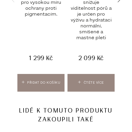
pro vysokou míru
snižuje
s
ochrany proti
viditelnost pórů a
vr
pigmentacím.
je určen pro
r
výživu a hydrataci
sj
normální,
smíšené a
mastné pleti
1 299
Kč
2 099
Kč
PŘIDAT DO KOŠÍKU
ČTĚTE VÍCE
PŘ
LIDÉ K TOMUTO PRODUKTU
ZAKOUPILI TAKÉ