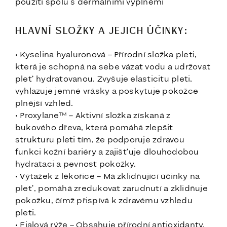
použití spolu s dermálními výplněmi
HLAVNÍ SLOŽKY A JEJICH ÚČINKY:
• Kyselina hyaluronová – Přírodní složka pleti,
která je schopná na sebe vázat vodu a udržovat
pleť hydratovanou. Zvyšuje elasticitu pleti,
vyhlazuje jemné vrásky a poskytuje pokožce
plnější vzhled.
• Proxylane™ – Aktivní složka získaná z
bukového dřeva, která pomáhá zlepšit
strukturu pleti tím, že podporuje zdravou
funkci kožní bariéry a zajišťuje dlouhodobou
hydrataci a pevnost pokožky.
• Výtažek z lékořice – Má zklidňující účinky na
pleť, pomáhá zredukovat zarudnutí a zklidňuje
pokožku, čímž přispívá k zdravému vzhledu
pleti.
• Fialová rýže – Obsahuje přírodní antioxidanty,