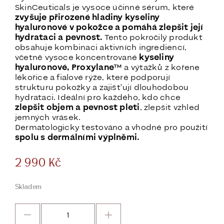
SkinCeuticals je vysoce účinné sérum, které
zvyšuje přirozené hladiny kyseliny
hyaluronové v pokožce a pomáhá zlepšit její
hydrataci a pevnost.
Tento pokročilý produkt
obsahuje kombinaci aktivních ingrediencí,
včetně vysoce koncentrované
kyseliny
hyaluronové, Proxylane™
a výtažků z kořene
lékořice a fialové rýže, které podporují
strukturu pokožky a zajišťují dlouhodobou
hydrataci. Ideální pro každého, kdo chce
zlepšit objem a pevnost pleti
, zlepšit vzhled
jemných vrásek.
Dermatologicky testováno a vhodné pro použití
spolu s dermálními výplněmi.
2 990
Kč
Skladem