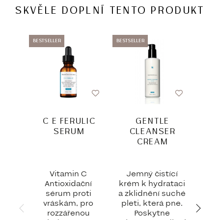
SKVĚLE DOPLNÍ TENTO PRODUKT
BESTSELLER
BESTSELLER
VYP
C E FERULIC
GENTLE
TR
SERUM
CLEANSER
CREAM
Vitamin C
Jemný čistící
Pok
Antioxidační
krém k hydrataci
agin
sérum proti
a zklidnění suché
k
vráskám, pro
pleti, která pne.
úči
rozzářenou
Poskytne