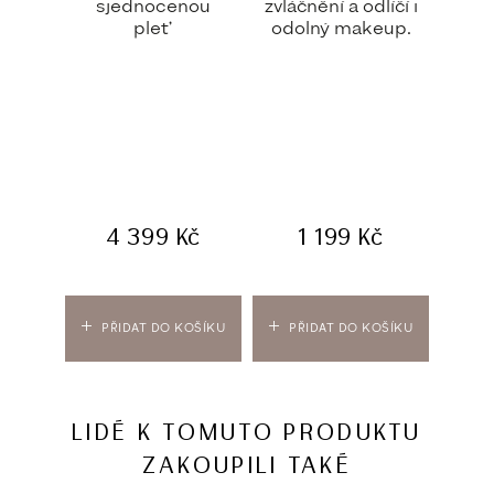
sjednocenou
zvláčnění a odlíčí i
n
pleť
odolný makeup.
Uni
c
cho
4 399
Kč
1 199
Kč
PŘIDAT DO KOŠÍKU
PŘIDAT DO KOŠÍKU
LIDÉ K TOMUTO PRODUKTU
ZAKOUPILI TAKÉ