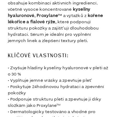
obsahuje kombinaci aktivních ingrediencí,
včetně vysoce koncentrované
kyseliny
hyaluronové, Proxylane™
a výtažků z
kořene
lékořice a fialové rýže,
které podporují
strukturu pokožky a zajišťují dlouhodobou
hydrataci. Sérum je ideální pro vyplnění
jemných linek a zlepšení textury pleti.
KLÍČOVÉ VLASTNOSTI:
• Zvyšuje hladiny kyseliny hyaluronové v pleti až
o 30 %
• Vyplňuje jemné vrásky a zpevňuje pleť
• Poskytuje 24hodinovou hydrataci a zpevnění
pokožky
• Podporuje strukturu pleti a zpevňuje ji díky
složkám jako Proxylane™
• Dermatologicky testováno a vhodné pro