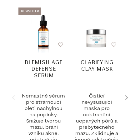
BESTSELLER
BESTSEL
BLEMISH AGE
CLARIFYING
HY
DEFENSE
CLAY MASK
SERUM
Nemastné sérum
Čistící
Lehk
pro strárnoucí
nevysušující
hydr
pleť náchylnou
maska pro
s vi
na pupínky.
odstranění
Snižuje tvorbu
ucpaných pórů a
hy
mazu, brání
přebytečného
Do
vzniku akné,
mazu. Zklidňuje a
zása
odstraňuje
jemně odstraňuje
udrž