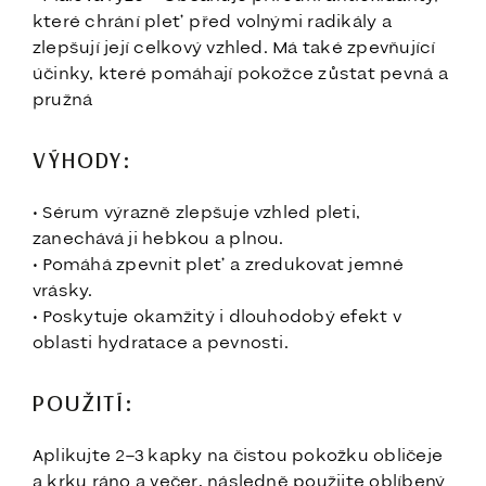
které chrání pleť před volnými radikály a
zlepšují její celkový vzhled. Má také zpevňující
účinky, které pomáhají pokožce zůstat pevná a
pružná
VÝHODY:
• Sérum výrazně zlepšuje vzhled pleti,
zanechává ji hebkou a plnou.
• Pomáhá zpevnit pleť a zredukovat jemné
vrásky.
• Poskytuje okamžitý i dlouhodobý efekt v
oblasti hydratace a pevnosti.
POUŽITÍ:
Aplikujte 2–3 kapky na čistou pokožku obličeje
a krku ráno a večer, následně použijte oblíbený