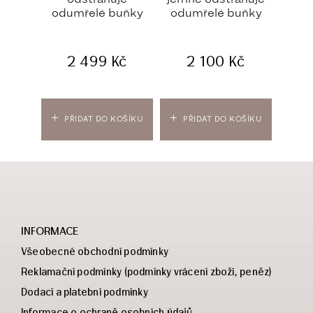
odumřelé buňky
odumřelé buňky
2 499
Kč
2 100
Kč
PŘIDAT DO KOŠÍKU
PŘIDAT DO KOŠÍKU
PŘ
INFORMACE
Všeobecné obchodní podmínky
Reklamační podmínky (podmínky vrácení zboží, peněz)
Dodací a platební podmínky
Informace o ochraně osobních údajů