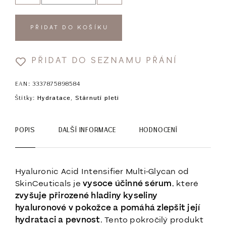
PŘIDAT DO KOŠÍKU
PŘIDAT DO SEZNAMU PŘÁNÍ
EAN:
3337875898584
Štítky:
Hydratace
,
Stárnutí pleti
POPIS
DALŠÍ INFORMACE
HODNOCENÍ
Hyaluronic Acid Intensifier Multi-Glycan od
SkinCeuticals je
vysoce účinné sérum
, které
zvyšuje přirozené hladiny kyseliny
hyaluronové v pokožce a pomáhá zlepšit její
hydrataci a pevnost
. Tento pokročilý produkt